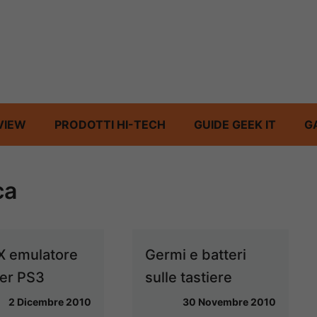
VIEW
PRODOTTI HI-TECH
GUIDE GEEK IT
G
ca
 emulatore
Germi e batteri
er PS3
sulle tastiere
2 Dicembre 2010
30 Novembre 2010