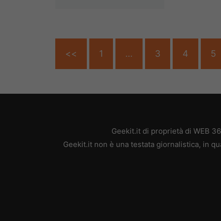
<<
1
…
3
4
5
Geekit.it di proprietà di WEB 3
Geekit.it non è una testata giornalistica, in 