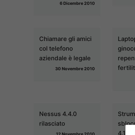
6 Dicembre 2010
Chiamare gli amici
Lapto
col telefono
ginocc
aziendale è legale
repent
fertili
30 Novembre 2010
Nessus 4.4.0
Strum
rilasciato
sbloc
4.1 4
12 Novembre 2010