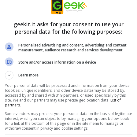
reak su
4.1
iasi sistema
11 Novembre 2010
geekit.it asks for your consent to use your
tivo
personal data for the following purposes:
12 Novembre 2010
Personalised advertising and content, advertising and content
measurement, audience research and services development
Store and/or access information on a device
e malware
Google Chrome
Learn more
ti web di
con Firefox poi
Your personal data will be processed and information from your device
(cookies, unique identifiers, and other device data) may be stored by,
l-networking
Opera e IE nella
accessed by and shared with 319 partners, or used specifically by this
site. We and our partners may use precise geolocation data.
List of
sicurezza
9 Novembre 2010
partners.
Some vendors may process your personal data on the basis of legitimate
4 Novembre 2010
interest, which you can object to by managing your options below. Look
for a link at the bottom of this page or in the site menu to manage or
withdraw consent in privacy and cookie settings.