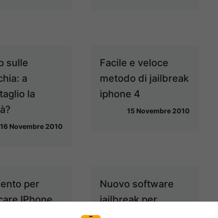
p sulle
Facile e veloce
hia: a
metodo di jailbreak
aglio la
iphone 4
tà?
15 Novembre 2010
16 Novembre 2010
ento per
Nuovo software
care IPhone
jailbreak per
/3G/3Gs
sbloccare iPhone 4