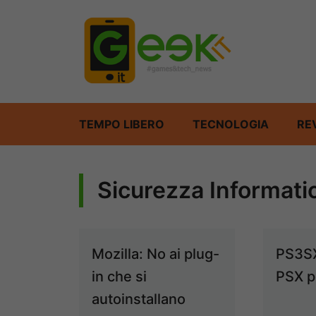
Vai
al
contenuto
TEMPO LIBERO
TECNOLOGIA
RE
Sicurezza Informati
Mozilla: No ai plug-
PS3SX
in che si
PSX p
autoinstallano