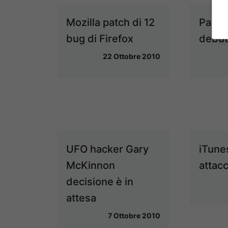
Mozilla patch di 12
Panda
bug di Firefox
debut
22 Ottobre 2010
UFO hacker Gary
iTune
McKinnon
attacc
decisione è in
attesa
7 Ottobre 2010