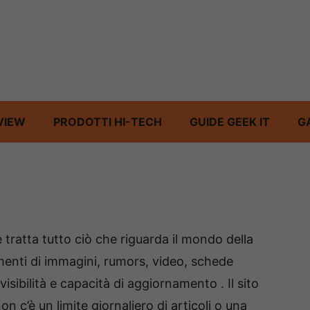
VIEW
PRODOTTI HI-TECH
GUIDE GEEK IT
G
 tratta tutto ciò che riguarda il mondo della
menti di immagini, rumors, video, schede
sibilità e capacità di aggiornamento . Il sito
on c’è un limite giornaliero di articoli o una