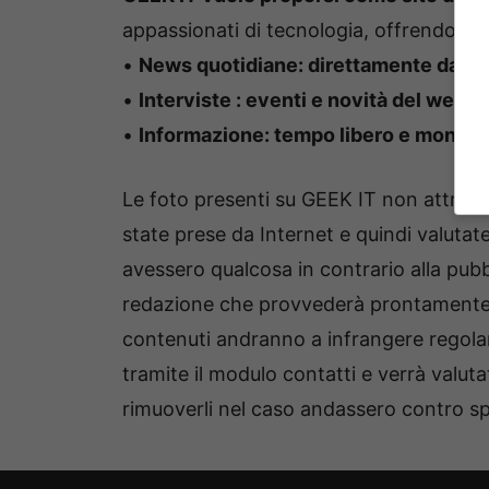
appassionati di tecnologia, offrendo servi
•
News quotidiane: direttamente dal 
•
Interviste : eventi e novità del web
•
Informazione: tempo libero e mondo
Le foto presenti su GEEK IT non attribu
state prese da Internet e quindi valutate
avessero qualcosa in contrario alla pub
redazione che provvederà prontamente al
contenuti andranno a infrangere regolam
tramite il modulo contatti e verrà valuta
rimuoverli nel caso andassero contro spe