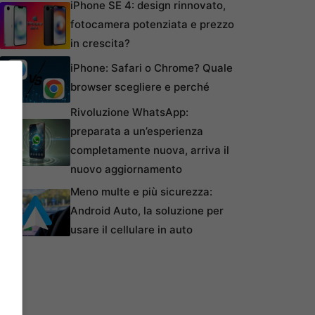
iPhone SE 4: design rinnovato,
fotocamera potenziata e prezzo
in crescita?
iPhone: Safari o Chrome? Quale
browser scegliere e perché
Rivoluzione WhatsApp:
preparata a un’esperienza
completamente nuova, arriva il
nuovo aggiornamento
Meno multe e più sicurezza:
Android Auto, la soluzione per
usare il cellulare in auto