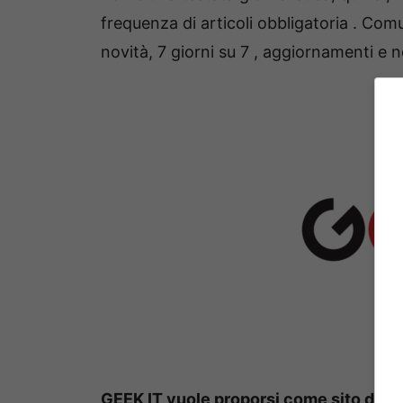
frequenza di articoli obbligatoria . Co
novità, 7 giorni su 7 , aggiornamenti e 
GEEK IT vuole proporsi come sito di rif