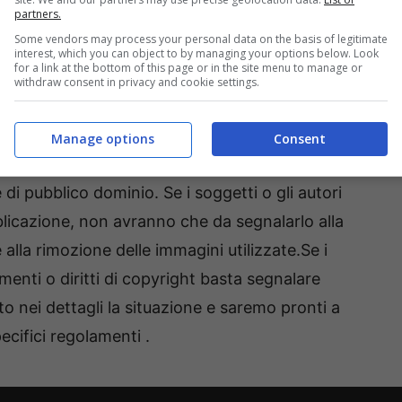
partners.
zi di qualità quali:
Some vendors may process your personal data on the basis of legitimate
mondo del web
interest, which you can object to by managing your options below. Look
for a link at the bottom of this page or in the site menu to manage or
withdraw consent in privacy and cookie settings.
Manage options
Consent
ite al fotografo possessore del copyright, sono
 di pubblico dominio. Se i soggetti o gli autori
blicazione, non avranno che da segnalarlo alla
la rimozione delle immagini utilizzate.Se i
enti o diritti di copyright basta segnalare
to nei dettagli la situazione e saremo pronti a
cifici regolamenti .