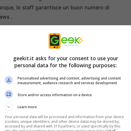
munque, lo staff garantisce un buon numero di
news .
geekit.it asks for your consent to use your
personal data for the following purposes:
Personalised advertising and content, advertising and content
measurement, audience research and services development
Store and/or access information on a device
Learn more
Your personal data will be processed and information from your device
(cookies, unique identifiers, and other device data) may be stored by,
accessed by and shared with 319 partners, or used specifically by this
erimento sia per i
professionisti IT che
gli
site. We and our partners may use precise geolocation data.
List of