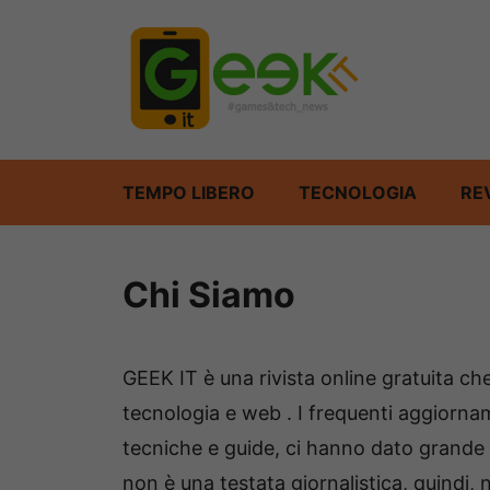
Vai
al
contenuto
TEMPO LIBERO
TECNOLOGIA
RE
Chi Siamo
GEEK IT è una rivista online gratuita che
tecnologia e web . I frequenti aggiorna
tecniche e guide, ci hanno dato grande vi
non è una testata giornalistica, quindi, n