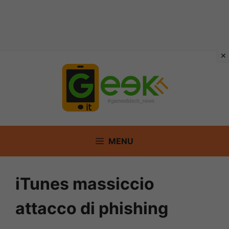
Vai
al
contenuto
MENU
iTunes massiccio
attacco di phishing