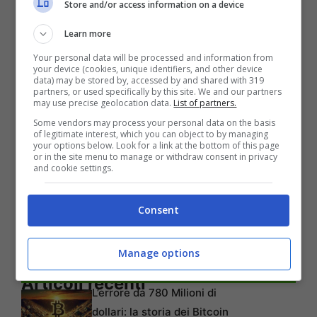
Store and/or access information on a device
in Russia.
Learn more
Laboratori di Panda Security consiglia a tutti
Your personal data will be processed and information from
your device (cookies, unique identifiers, and other device
gli utenti a diffidare di qualsiasi e-mail relative
data) may be stored by, accessed by and shared with 319
partners, or used specifically by this site. We and our partners
a
iTunes
.
Gli utenti che pensano che possono
may use precise geolocation data.
List of partners.
Some vendors may process your personal data on the basis
essere stati colpiti è buona norma scaricare il
of legitimate interest, which you can object to by managing
your options below. Look for a link at the bottom of this page
tool anti-zeus trojan e verificare che il pc non
or in the site menu to manage or withdraw consent in privacy
and cookie settings.
sia stato infetto.
Consent
Manage options
Articoli recenti
L’errore da 780 Milioni di
dollari: la storia dei Bitcoin