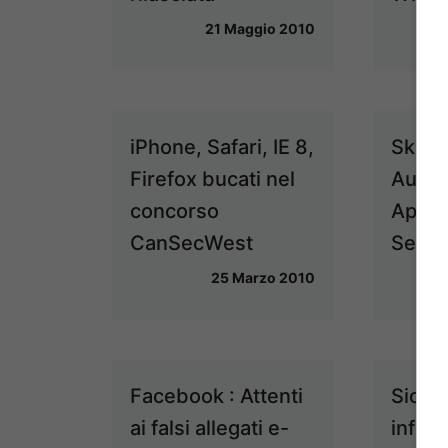
21 Maggio 2010
iPhone, Safari, IE 8,
Skipfi
Firefox bucati nel
Auto
concorso
Appli
CanSecWest
Secur
25 Marzo 2010
Facebook : Attenti
Sicur
ai falsi allegati e-
inform