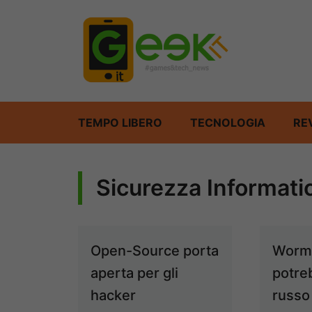
Vai
al
contenuto
TEMPO LIBERO
TECNOLOGIA
RE
Sicurezza Informati
Open-Source porta
Worm
aperta per gli
potre
hacker
russo