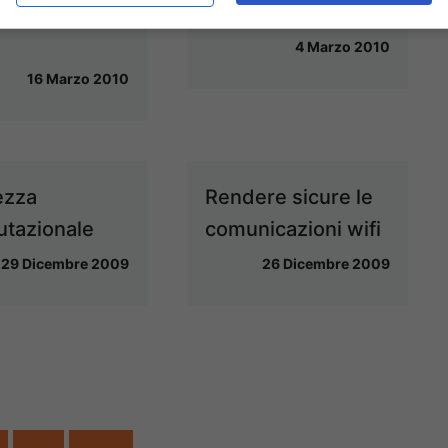
o costa in
servizio
4 Marzo 2010
16 Marzo 2010
ezza
Rendere sicure le
tazionale
comunicazioni wifi
29 Dicembre 2009
26 Dicembre 2009