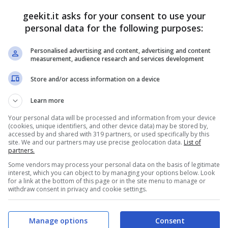
geekit.it asks for your consent to use your
12 Maggio 2010
15 Aprile 2010
personal data for the following purposes:
Personalised advertising and content, advertising and content
measurement, audience research and services development
sh –
Malware riscontarti
Store and/or access information on a device
mated Web
nelle pubblicità
Learn more
cation
Yahoo, Fox, Google
Your personal data will be processed and information from your device
ity Tool
23 Marzo 2010
(cookies, unique identifiers, and other device data) may be stored by,
accessed by and shared with 319 partners, or used specifically by this
24 Marzo 2010
site. We and our partners may use precise geolocation data.
List of
partners.
Some vendors may process your personal data on the basis of legitimate
interest, which you can object to by managing your options below. Look
for a link at the bottom of this page or in the site menu to manage or
withdraw consent in privacy and cookie settings.
ezza
Botnet spagnola
atica :
messa fuori
Manage options
Consent