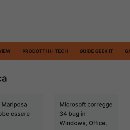
VIEW
PRODOTTI HI-TECH
GUIDE GEEK IT
G
ca
 Mariposa
Microsoft corregge
bbe essere
34 bug in
Windows, Office,