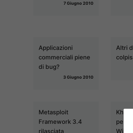
7 Giugno 2010
Applicazioni
Altri d
commerciali piene
colpi
di bug?
3 Giugno 2010
Metasploit
Khobe
Framework 3.4
perfe
rilasciata
Wind