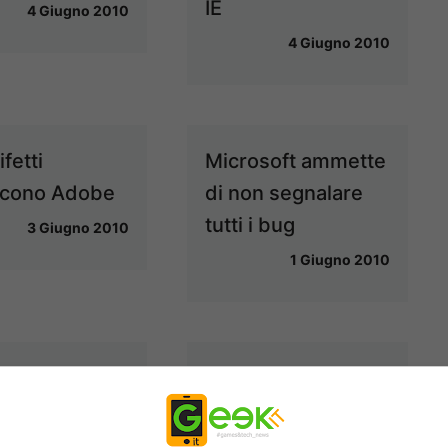
IE
4 Giugno 2010
4 Giugno 2010
ifetti
Microsoft ammette
scono Adobe
di non segnalare
tutti i bug
3 Giugno 2010
1 Giugno 2010
 il malware
Antivirus sicuri
tto per
gratis : Ecco le
ows XP
prove di GEEK IT