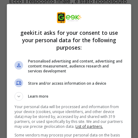
Ecco il resoconto finale , è stato riconosciuto
da 8/40 con un 20% , insomma abbiamo
superato parecchi sistemi di protezione e
ricordo che questa variante di backdoor ci
geekit.it asks for your consent to use
your personal data for the following
dava un’accesso completo al terminale ,
purposes:
potendo fare tutto quello che ci pare su un pc
infetto .
Personalised advertising and content, advertising and
content measurement, audience research and
services development
Il nostro scopo è quello di capire quali sono
Store and/or access information on a device
gli 8 prodotti che hanno riconosciuto il
Learn more
potenziale danno , ecco la lista presente
Your personal data will be processed and information from
dopo l’analisi :
your device (cookies, unique identifiers, and other device
data) may be stored by, accessed by and shared with 319
partners, or used specifically by this site. We and our partners
may use precise geolocation data.
List of partners.
Some vendors may process your personal data on the basis