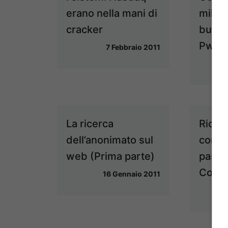
erano nella mani di
mila d
cracker
bucar
Pwn2
7 Febbraio 2011
La ricerca
Ricer
dell’anonimato sul
come 
web (Prima parte)
passw
Compu
16 Gennaio 2011