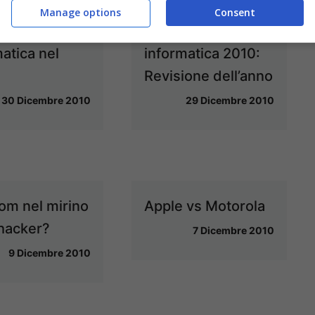
Manage options
Consent
curezza
Sicurezza
atica nel
informatica 2010:
Revisione dell’anno
30 Dicembre 2010
29 Dicembre 2010
m nel mirino
Apple vs Motorola
 hacker?
7 Dicembre 2010
9 Dicembre 2010