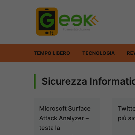
Vai
al
contenuto
TEMPO LIBERO
TECNOLOGIA
RE
Sicurezza Informati
Microsoft Surface
Twitt
Attack Analyzer –
più si
testa la