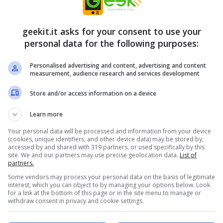
ollari per
Stack Overflow nel
e chrome in
software WebEx
geekit.it asks for your consent to use your
personal data for the following purposes:
Own
2 Febbraio 2011
4 Febbraio 2011
Personalised advertising and content, advertising and content
measurement, audience research and services development
Store and/or access information on a device
Learn more
catore svelerà
Miley Cyrus hacker
Your personal data will be processed and information from your device
trovare
e-mail arrestato
(cookies, unique identifiers, and other device data) may be stored by,
accessed by and shared with 319 partners, or used specifically by this
ord wifi con
6 Gennaio 2011
site. We and our partners may use precise geolocation data.
List of
partners.
ting Cloud
Some vendors may process your personal data on the basis of legitimate
interest, which you can object to by managing your options below. Look
13 Gennaio 2011
for a link at the bottom of this page or in the site menu to manage or
withdraw consent in privacy and cookie settings.