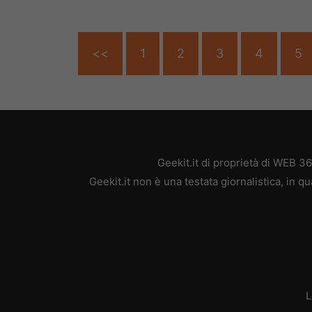
<<
1
2
3
4
5
Geekit.it di proprietà di WEB 3
Geekit.it non è una testata giornalistica, in 
L