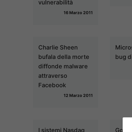
vulnerabilità
16 Marzo 2011
Charlie Sheen
Micro
bufala della morte
bug d
diffonde malware
attraverso
Facebook
12 Marzo 2011
I sistemi Nasdaq
Googl