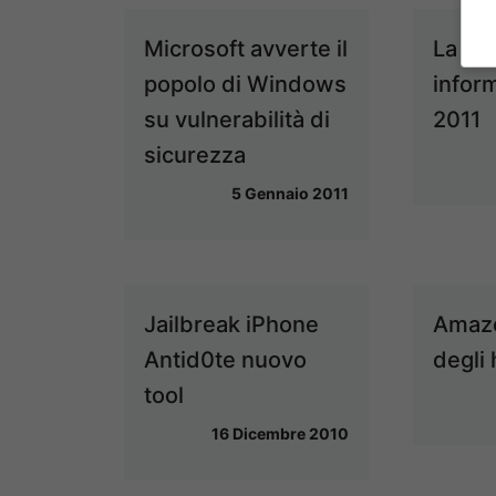
Microsoft avverte il
La si
popolo di Windows
inform
su vulnerabilità di
2011
sicurezza
5 Gennaio 2011
Jailbreak iPhone
Amazo
Antid0te nuovo
degli
tool
16 Dicembre 2010