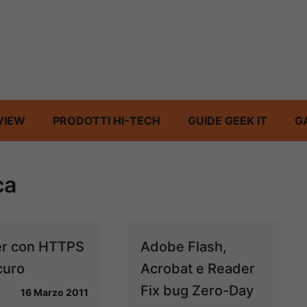
VIEW
PRODOTTI HI-TECH
GUIDE GEEK IT
G
ca
er con HTTPS
Adobe Flash,
curo
Acrobat e Reader
Fix bug Zero-Day
16 Marzo 2011