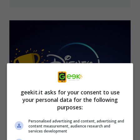
geekit.it asks for your consent to use
your personal data for the following
purposes:
La nuova arma segreta di Disney+:
Personalised advertising and content, advertising and
con questa mossa surclassa Netflix
content measurement, audience research and
services development
e tutte le piattaforme di streaming