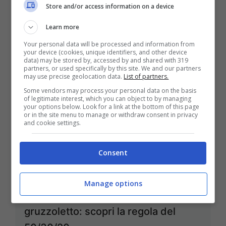
13 Gennaio 2025
Store and/or access information on a device
Learn more
Your personal data will be processed and information from
your device (cookies, unique identifiers, and other device
data) may be stored by, accessed by and shared with 319
partners, or used specifically by this site. We and our partners
may use precise geolocation data.
List of partners.
Some vendors may process your personal data on the basis
of legitimate interest, which you can object to by managing
your options below. Look for a link at the bottom of this page
or in the site menu to manage or withdraw consent in privacy
and cookie settings.
Consent
Manage options
Come mettere da parte un bel
gruzzoletto: scopri la regola del