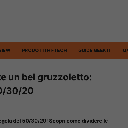
VIEW
PRODOTTI HI-TECH
GUIDE GEEK IT
G
e un bel gruzzoletto:
50/30/20
regola del 50/30/20! Scopri come dividere le