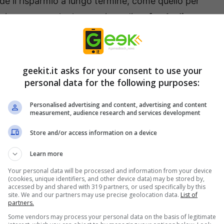
ude il risparmio a lungo termine, come quello per
ensione, ma anche la creazione di un
fondo di
r fronte a spese inaspettate (come un guasto
 o la perdita del lavoro). Gli esperti consigliano
nza pari ad almeno 3-6 mesi di spese fisse.
geekit.it asks for your consent to use your
personal data for the following purposes:
ire meglio
Personalised advertising and content, advertising and content
measurement, audience research and services development
 netto di 2.000 euro. Applicando la regola del
Store and/or access information on a device
 suddiviso:
Learn more
 essenziali.
Your personal data will be processed and information from your device
(cookies, unique identifiers, and other device data) may be stored by,
sonali.
accessed by and shared with 319 partners, or used specifically by this
site. We and our partners may use precise geolocation data.
List of
partners.
Some vendors may process your personal data on the basis of legitimate