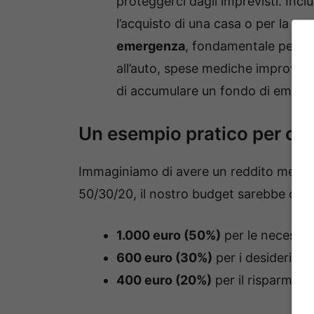
proteggerci dagli imprevisti. Incl
l’acquisto di una casa o per la p
emergenza
, fondamentale per fa
all’auto, spese mediche improvvise
di accumulare un fondo di emerge
Un esempio pratico per cap
Immaginiamo di avere un reddito mensile
50/30/20, il nostro budget sarebbe così
1.000 euro (50%)
per le necessità
600 euro (30%)
per i desideri per
400 euro (20%)
per il risparmio.