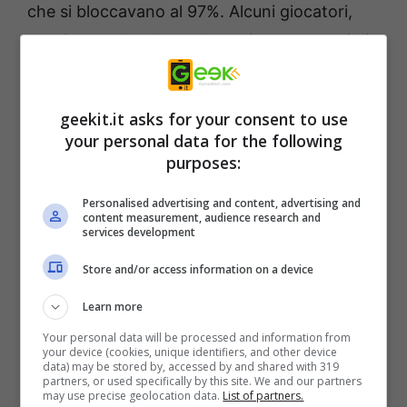
che si bloccavano al 97%. Alcuni giocatori,
pur riuscendo ad accedere, si sono trovati di
fronte a texture che si caricavano lentamente
e aerei mancanti.
Jorg Neumann
, a capo del
geekit.it asks for your consent to use
team di
Flight Simulator
, ha comunicato
your personal data for the following
ufficialmente che questi problemi sono stati
purposes:
risolti
. L’affidabilità è ora superiore al
Personalised advertising and content, advertising and
99,999% e i server funzionano come
content measurement, audience research and
services development
previsto.
Store and/or access information on a device
Hotfix, Patch e il problema
Learn more
degli Add-on
Your personal data will be processed and information from
your device (cookies, unique identifiers, and other device
data) may be stored by, accessed by and shared with 319
Per risolvere i problemi iniziali,
Asobo Studio
partners, or used specifically by this site. We and our partners
may use precise geolocation data.
List of partners.