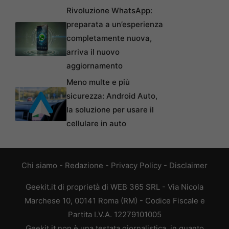
Rivoluzione WhatsApp:
preparata a un’esperienza
completamente nuova,
arriva il nuovo
aggiornamento
Meno multe e più
sicurezza: Android Auto,
la soluzione per usare il
cellulare in auto
Chi siamo
-
Redazione
-
Privacy Policy
-
Disclaimer
Geekit.it di proprietà di WEB 365 SRL - Via Nicola
Marchese 10, 00141 Roma (RM) - Codice Fiscale e
Partita I.V.A. 12279101005
Geekit.it non è una testata giornalistica, in quanto