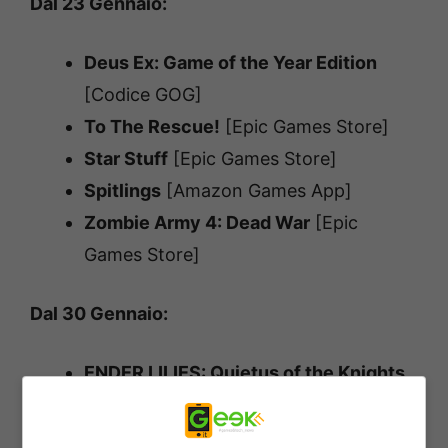
Dal 23 Gennaio:
Deus Ex: Game of the Year Edition
[Codice GOG]
To The Rescue!
[Epic Games Store]
Star Stuff
[Epic Games Store]
Spitlings
[Amazon Games App]
Zombie Army 4: Dead War
[Epic
Games Store]
Dal 30 Gennaio:
ENDER LILIES: Quietus of the Knights
[Epic Games Store]
Blood West
[Codice GOG]