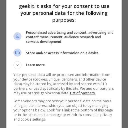
geekit.it asks for your consent to use
Super Meat Boy Forever
[Epic Games
your personal data for the following
Store]
purposes:
Personalised advertising and content, advertising and
content measurement, audience research and
services development
Store and/or access information on a device
Learn more
Your personal data will be processed and information from
your device (cookies, unique identifiers, and other device
data) may be stored by, accessed by and shared with 319
partners, or used specifically by this site. We and our partners
may use precise geolocation data.
List of partners.
Bioshock 2 remastered e Deus ex: Mankind Divided
Some vendors may process your personal data on the basis
– Geekit.it
of legitimate interest, which you can object to by managing
your options below. Look for a link at the bottom of this page
or in the site menu to manage or withdraw consent in privacy
Altri titoli da non perdere:
and cookie settings.