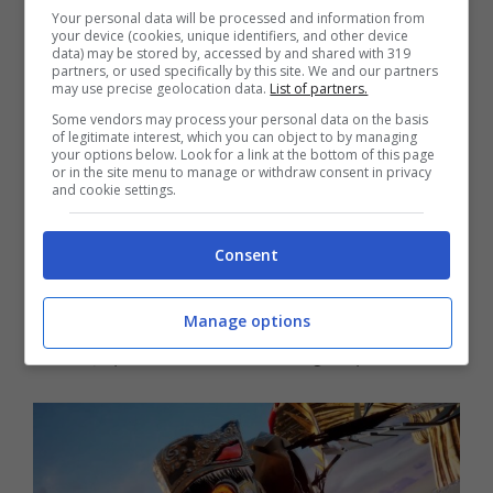
Your personal data will be processed and information from
your device (cookies, unique identifiers, and other device
data) may be stored by, accessed by and shared with 319
partners, or used specifically by this site. We and our partners
may use precise geolocation data.
List of partners.
Some vendors may process your personal data on the basis
of legitimate interest, which you can object to by managing
your options below. Look for a link at the bottom of this page
or in the site menu to manage or withdraw consent in privacy
Grafica e Design
and cookie settings.
Air Twister si distingue sicuramente anche
per la sua grafica audace e colorata con un
Consent
design semplice, con il giocatore che
controlla una principessa volante attraverso
Manage options
12 fasi, sparando ai nemici lungo il percorso.