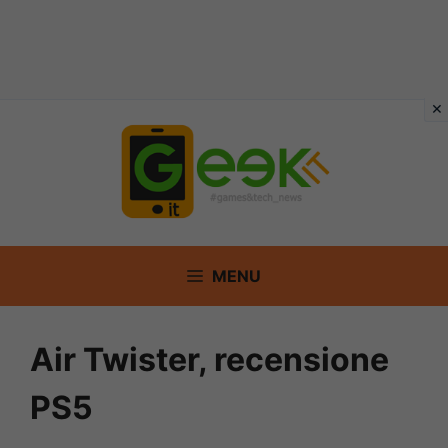
Vai
al
contenuto
MENU
Air Twister, recensione
PS5