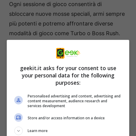
Ogni sessione di gioco consentirà di
sbloccare nuove mosse speciali, armi sempre
più potenti e potremo affrontare diverse
modalità di gioco come Turbo o Boss Rush.
Ma non solo lo stile rievoca ere di gaming
passate, ma è fortemente orientato
all’amarcord anche dal punto di vista
geekit.it asks for your consent to use
musicale: l’’accattivante colonna sonora
your personal data for the following
opera-rock composta dall’olandese Valensia,
purposes:
artista noto per aver tenuto in vita il retaggio
Personalised advertising and content, advertising and
opera-rock dei Queen per oltre 30 anni.
content measurement, audience research and
services development
Store and/or access information on a device
Learn more