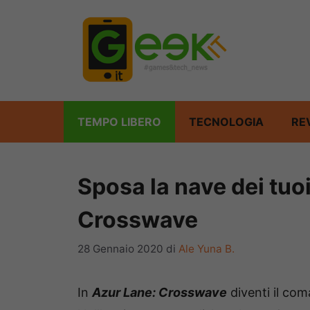
Vai
al
contenuto
TEMPO LIBERO
TECNOLOGIA
RE
Sposa la nave dei tuo
Crosswave
28 Gennaio 2020
di
Ale Yuna B.
In
Azur Lane: Crosswave
diventi il com