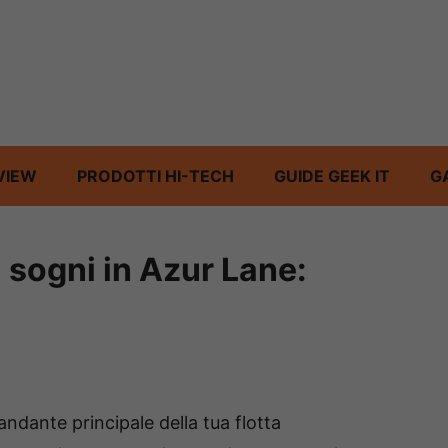
VIEW
PRODOTTI HI-TECH
GUIDE GEEK IT
G
i sogni in Azur Lane:
andante principale della tua flotta