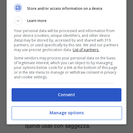
sulla mappa oceanica. Personaggi
Store and/or access information on a device
diversi da Shimakaze e Suruga
Learn more
appariranno in questi sub eventi e
forniranno ulteriori informazioni su ciò
Your personal data will be processed and information from
your device (cookies, unique identifiers, and other device
che sta accadendo durante l’esercizio
data) may be stored by, accessed by and shared with 319
partners, or used specifically by this site. We and our partners
militare congiunto. Un sottoevento può
may use precise geolocation data.
List of partners.
Some vendors may process your personal data on the basis
anche sbloccare un CG speciale …
of legitimate interest, which you can object to by managing
your options below. Look for a link at the bottom of this page
Raccogliere punti e reclutare più
or in the site menu to manage or withdraw consent in privacy
and cookie settings.
personaggi:
dopo ogni vittoria, i
comandanti raccoglieranno punti A –
Consent
una valuta che può essere utilizzata per
acquistare navi sbloccate. Alcune navi
Manage options
potrebbero richiedere molti punti A,
quindi usali con saggezza.