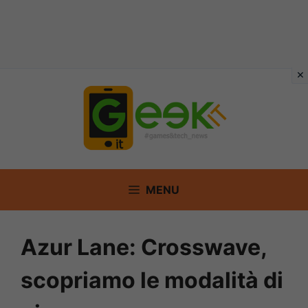
Vai
al
contenuto
MENU
Azur Lane: Crosswave,
scopriamo le modalità di