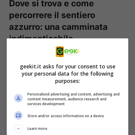
Dove si trova e come
percorrere il sentiero
azzurro: una camminata
indimenticabile
Come suggerisce il nome stesso, il sentiero
azzurro è un percorso a piedi che si snoda
geekit.it asks for your consent to use
your personal data for the following
lungo le coste del Mar Tirreno, collegando le
purposes:
Cinque Terre. Dalla lunghezza totale di 12
chilometri, ogni anno è sfruttato da migliaia di
Personalised advertising and content, advertising and
content measurement, audience research and
turisti in visita a questi luoghi incantati e
services development
particolari.
Accessibile tutto l’anno, il
Store and/or access information on a device
periodo migliore per farlo è quello da aprile a
Learn more
ottobre
, in quanto le temperature sono più