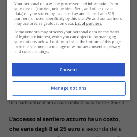
Your personal data will be processed and information from
miti.
your device (cookies, unique identifiers, and other device
data) may be stored by, accessed by and shared with 319
partners, or used specifically by this site. We and our partners
may use precise geolocation data.
List of partners.
Some vendors may process your personal data on the basis
of legitimate interest, which you can object to by managing
your options below. Look for a link at the bottom of this page
or in the site menu to manage or withdraw consent in privacy
and cookie settings.
Consent
Manage options
Una parte del sentiero azzurro delle Cinque Terre – Geek.it
L’accesso al sentiero azzurro ha un costo,
che varia dagli 8 ai 25 euro
a seconda della