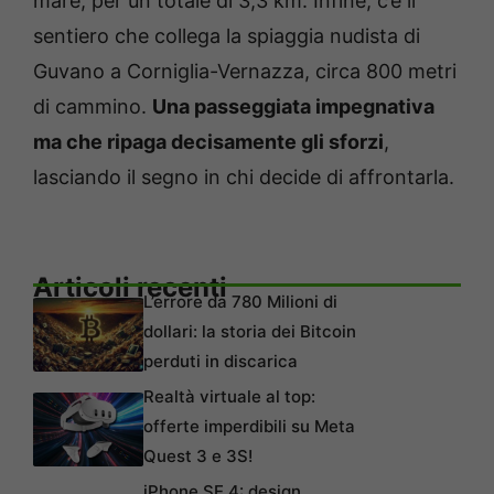
mare, per un totale di 3,3 km. Infine, c’è il
sentiero che collega la spiaggia nudista di
Guvano a Corniglia-Vernazza, circa 800 metri
di cammino.
Una passeggiata impegnativa
ma che ripaga decisamente gli sforzi
,
lasciando il segno in chi decide di affrontarla.
Articoli recenti
L’errore da 780 Milioni di
dollari: la storia dei Bitcoin
perduti in discarica
Realtà virtuale al top:
offerte imperdibili su Meta
Quest 3 e 3S!
iPhone SE 4: design