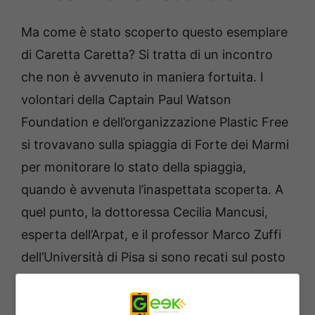
Ma come è stato scoperto questo esemplare
di Caretta Caretta? Si tratta di un incontro
che non è avvenuto in maniera fortuita. I
volontari della Captain Paul Watson
Foundation e dell’organizzazione Plastic Free
si trovavano sulla spiaggia di Forte dei Marmi
per monitorare lo stato della spiaggia,
quando è avvenuta l’inaspettata scoperta. A
quel punto, la dottoressa Cecilia Mancusi,
esperta dell’Arpat, e il professor Marco Zuffi
dell’Università di Pisa si sono recati sul posto
per confermare la presenza di un nido di
tartaruga. Alle operazioni di verifica e