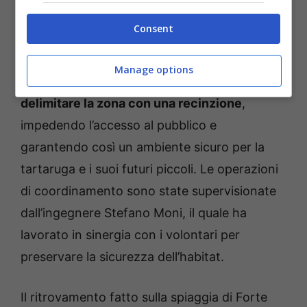
Una volta scoperto il nido, sono state
Consent
immediatamente adottate misure di
protezione mirate a salvaguardare l’area.
La
Manage options
Capitaneria di Porto ha provveduto a
delimitare la zona con una recinzione
,
impedendo l’accesso al pubblico e
garantendo così un ambiente sicuro per la
tartaruga e i suoi futuri piccoli. Le operazioni
di coordinamento sono state supervisionate
dall’ingegnere Stefano Moni, il quale ha
lavorato in sinergia con i volontari per
preservare la sicurezza dell’habitat.
Il ritrovamento fatto sulla spiaggia di Forte