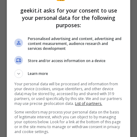
controllo ha preso parte anche Rachele
geekit.it asks for your consent to use
Paiardi, del WFF Alta Toscana.
your personal data for the following
purposes:
Personalised advertising and content, advertising and
content measurement, audience research and
services development
Store and/or access information on a device
Learn more
Your personal data will be processed and information from
your device (cookies, unique identifiers, and other device
data) may be stored by, accessed by and shared with 319
partners, or used specifically by this site. We and our partners
may use precise geolocation data.
List of partners.
Trovata una caretta caretta – Geekit.it
Some vendors may process your personal data on the basis
of legitimate interest, which you can object to by managing
your options below. Look for a link at the bottom of this page
or in the site menu to manage or withdraw consent in privacy
and cookie settings.