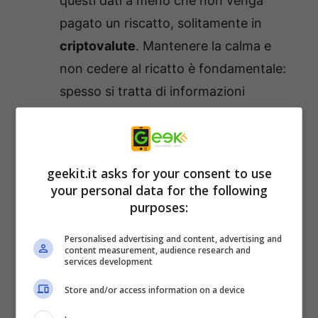
questi dati a meno che non venga
pagato un riscatto, solitamente in
criptovalute
. Mantenere la calma e
non cedere al ricatto è fondamentale:
spesso si tratta di informazioni
reperibili online o di bluff.
La Prevenzione è la Chiave
geekit.it asks for your consent to use
your personal data for the following
Fortunatamente, ci sono diverse misure che
purposes:
possiamo adottare per proteggerci dalle
Personalised advertising and content, advertising and
truffe via email
:
content measurement, audience research and
services development
Occhio al Mittente:
Prima di aprire
Store and/or access information on a device
un’
email
, verifica attentamente