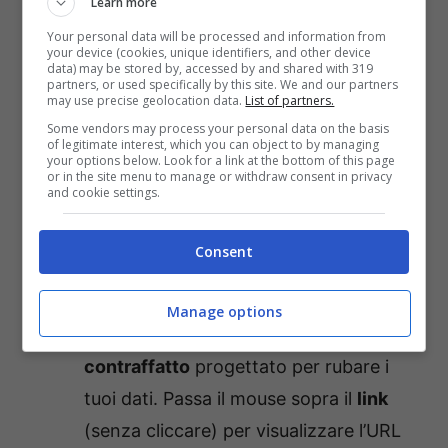
Learn more
l’
indirizzo del mittente
. I
truffatori
Your personal data will be processed and information from
spesso utilizzano indirizzi simili a quelli
your device (cookies, unique identifiers, and other device
data) may be stored by, accessed by and shared with 319
ufficiali, con piccole variazioni difficili
partners, or used specifically by this site. We and our partners
may use precise geolocation data.
List of partners.
da notare a prima vista. Controlla che
Some vendors may process your personal data on the basis
non ci siano errori ortografici o
of legitimate interest, which you can object to by managing
your options below. Look for a link at the bottom of this page
caratteri insoliti.
or in the site menu to manage or withdraw consent in privacy
and cookie settings.
Link Sospetti? No, Grazie!:
Non
cliccare mai su
link
presenti in
email
di
Consent
dubbia provenienza. Anche se il
link
sembra legittimo, potrebbe
Manage options
reindirizzarti a un
sito web
contraffatto
progettato per rubare i
tuoi dati. Passa il mouse sopra il
link
(senza cliccare) per visualizzare l’URL