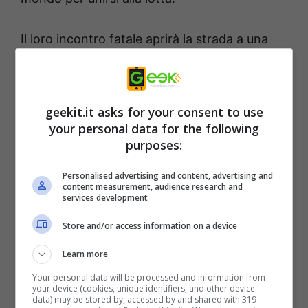
Il loro incontro fatale aprirà la strada a una
nuova avventura.
E una volta che il loro mondo sarà salvato, si
geekit.it asks for your consent to use
uniranno a te nel tuo!
your personal data for the following
purposes:
Personalised advertising and content, advertising and
content measurement, audience research and
services development
Store and/or access information on a device
Learn more
Your personal data will be processed and information from
your device (cookies, unique identifiers, and other device
data) may be stored by, accessed by and shared with 319