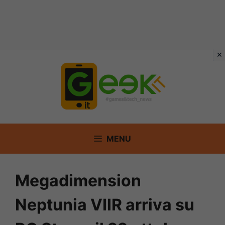
Vai
al
contenuto
MENU
Megadimension
Neptunia VIIR arriva su