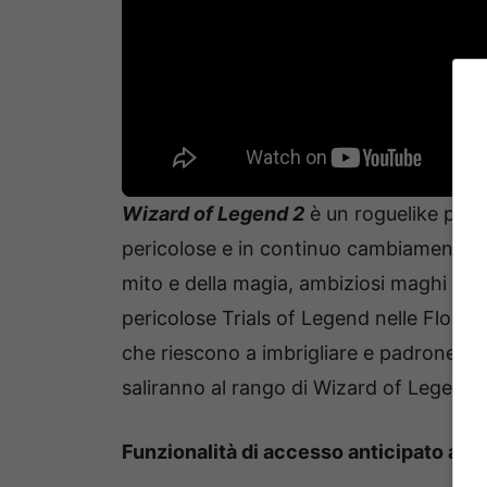
Wizard of Legend 2
è un roguelike pieno
pericolose e in continuo cambiamento i
mito e della magia, ambiziosi maghi da tu
pericolose Trials of Legend nelle Floating
che riescono a imbrigliare e padroneggi
saliranno al rango di Wizard of Legend.
Funzionalità di accesso anticipato a W