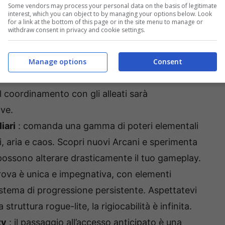
Some vendors may process your personal data on the basis of legitimate
erre Sospese come mai prima d’ora con una nuova
interest, which you can object to by managing your options below. Look
for a link at the bottom of this page or in the site menu to manage or
vita alla magia vibrante e dinamica di questo
withdraw consent in privacy and cookie settings.
n amico in modalità cooperativa per 2 giocatori
Manage options
Consent
anderla a 4 giocatori in futuri aggiornamenti. Che
 il coordinamento con gli alleati sarà
ve.
iari
: comanda una gamma di poteri elementali
ni, aria e caos. Scopri nuovi Arcani e sperimenta
possono alterare drasticamente il tuo gameplay.
rova è unica e impegnativa, con elementi
stema di progressione persistente. Aspettatevi
struttura rogue-lite, la rigiocabilità è infinita.
ty
: il passaggio all’accesso anticipato è una