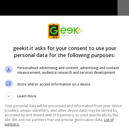
geekit.it asks for your consent to use your
personal data for the following purposes:
 di azione in cui i giocatori affrontano prove
n un mondo magico e vibrante. Nel regno del
Personalised advertising and content, advertising and content
measurement, audience research and services development
tto il mondo si sono riuniti per affrontare le
 Lands. Il viaggio è irto di pericoli e solo coloro
Store and/or access information on a device
are le caotiche forze elementali di Arcana
Learn more
Your personal data will be processed and information from your device
(cookies, unique identifiers, and other device data) may be stored by,
accessed by and shared with 319 partners, or used specifically by this
izard of Legend 2:
site. We and our partners may use precise geolocation data.
List of
partners.