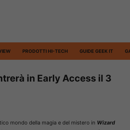
VIEW
PRODOTTI HI-TECH
GUIDE GEEK IT
G
trerà in Early Access il 3
tico mondo della magia e del mistero in
Wizard