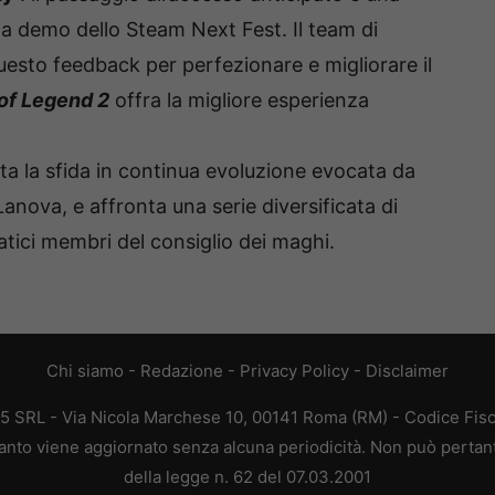
la demo dello Steam Next Fest. Il team di
questo feedback per perfezionare e migliorare il
of Legend 2
offra la migliore esperienza
ta la sfida in continua evoluzione evocata da
nova, e affronta una serie diversificata di
tici membri del consiglio dei maghi.
Chi siamo
-
Redazione
-
Privacy Policy
-
Disclaimer
65 SRL - Via Nicola Marchese 10, 00141 Roma (RM) - Codice Fisc
quanto viene aggiornato senza alcuna periodicità. Non può pertan
della legge n. 62 del 07.03.2001