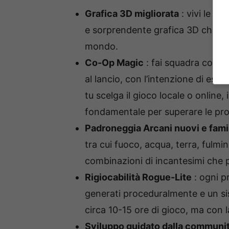
Grafica 3D migliorata
: vivi le T
e sorprendente grafica 3D che dà 
mondo.
Co-Op Magic
: fai squadra con u
al lancio, con l’intenzione di esp
tu scelga il gioco locale o online,
fondamentale per superare le pro
Padroneggia Arcani nuovi e famil
tra cui fuoco, acqua, terra, fulmi
combinazioni di incantesimi che 
Rigiocabilità Rogue-Lite
: ogni p
generati proceduralmente e un si
circa 10-15 ore di gioco, ma con la 
Sviluppo guidato dalla communi