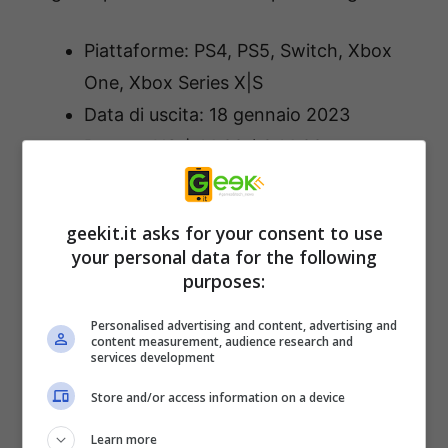
Piattaforme: PS4, PS5, Switch, Xbox
One, Xbox Series X|S
Data di uscita: 18 gennaio 2023
Prezzo: US $ 14,99 / € 14,99
geekit.it asks for your consent to use
your personal data for the following
purposes:
Personalised advertising and content, advertising and
content measurement, audience research and
services development
Store and/or access information on a device
Caratteristiche
Learn more