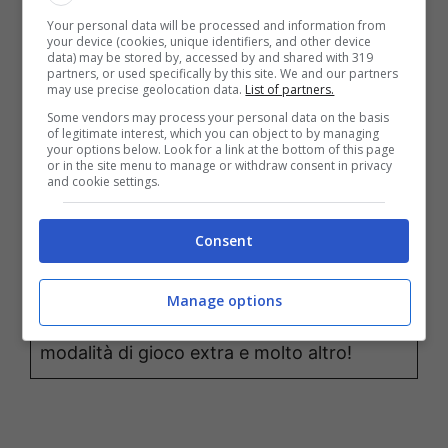
Your personal data will be processed and information from
your device (cookies, unique identifiers, and other device
data) may be stored by, accessed by and shared with 319
Sfida 8 livelli di caos infernale a
partners, or used specifically by this site. We and our partners
may use precise geolocation data.
List of partners.
scorrimento laterale!
Some vendors may process your personal data on the basis
Goditi gli sprite dipinti a mano e le scene
of legitimate interest, which you can object to by managing
your options below. Look for a link at the bottom of this page
della storia.
or in the site menu to manage or withdraw consent in privacy
and cookie settings.
Scegli tra 2 piloti giocabili con navi uniche.
Aggiorna le armi man mano che avanzi!
Consent
Esplora una narrazione profonda con
scelte di dialogo e finali multipli.
Manage options
Sblocca opere d’arte, test del suono,
modalità di gioco extra e molto altro!