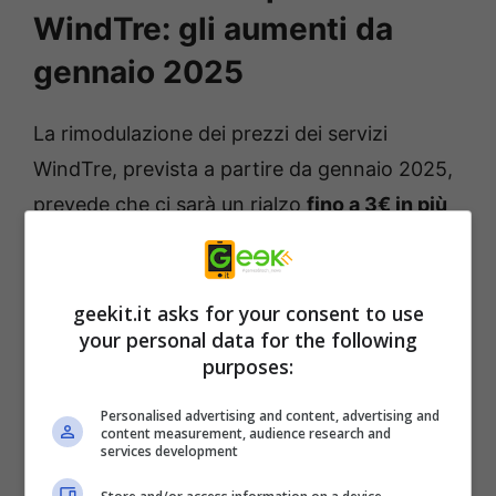
WindTre: gli aumenti da
gennaio 2025
La rimodulazione dei prezzi dei servizi
WindTre, prevista a partire da gennaio 2025,
prevede che ci sarà un rialzo
fino a 3€ in più
al mese
, mentre per quanto riguarda l’offerta
Professional Full Plus
, rivolta ai possessori di
Partite IVA,
aumenterà di 2€ mensili
per tutti
geekit.it asks for your consent to use
your personal data for the following
coloro che hanno attivato il piano prima di
purposes:
luglio 2024.
Personalised advertising and content, advertising and
content measurement, audience research and
services development