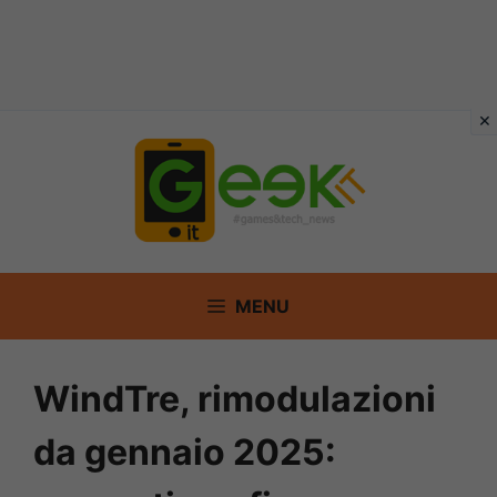
Vai
al
contenuto
MENU
WindTre, rimodulazioni
da gennaio 2025: