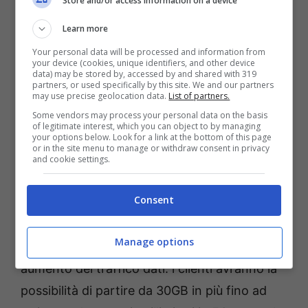
Store and/or access information on a device
Learn more
Your personal data will be processed and information from
your device (cookies, unique identifiers, and other device
data) may be stored by, accessed by and shared with 319
partners, or used specifically by this site. We and our partners
may use precise geolocation data.
List of partners.
Some vendors may process your personal data on the basis
of legitimate interest, which you can object to by managing
your options below. Look for a link at the bottom of this page
or in the site menu to manage or withdraw consent in privacy
Rimodulazione prezzi WindTre: gli aumenti da gennaio 2025
and cookie settings.
– geekit.it
Consent
C’è da aggiungere che anche le tariffe del
piano Consumer
vedranno un
aumento di
Manage options
2€
, che quantomeno sarà compensato da un
aumento del traffico dati: i clienti avranno la
possibilità di partire da 30GB in più fino ad