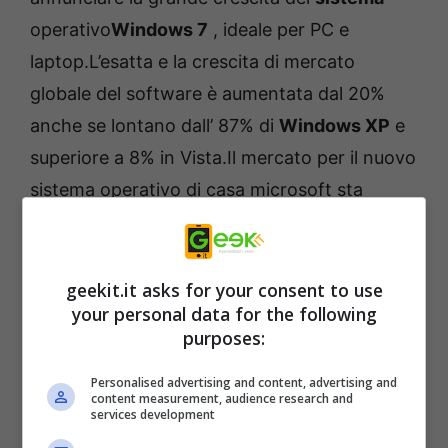
operativo
Windows 7
, ideale per PC e
laptop.
L’esatta e la crescita di mercato
globale del software è aumentata dal 20%
anche se lontano dall’ 87% di
Windows XP
e
superiore a 8% in Vista.Il mercato per il nuovo
sistema operativo di casa microsoft sta
prendendo la sua quota di mercato e con il
2011 sicuramente un’altra grossa fetta di
mercato acquisirà tra il vasto mondo
geekit.it asks for your consent to use
your personal data for the following
windows.Con oltre 300 milioni di copie
purposes:
vendute in tutto il mondo, il suo prossimo
obiettivo è quello di abbattere il sistema più
Personalised advertising and content, advertising and
content measurement, audience research and
venduto di sempre ovvero windows XP.
services development