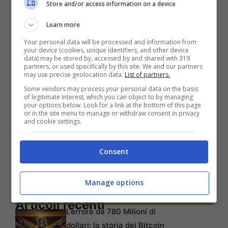
Store and/or access information on a device
Windows Vista sta perdendo terreno e le
Learn more
previsioni per questo 2011 sono sfavorevoli,
Your personal data will be processed and information from
molti coloro che hanno xp passeranno
your device (cookies, unique identifiers, and other device
data) may be stored by, accessed by and shared with 319
direttamente a windows 7
.
Windows XP con il
partners, or used specifically by this site. We and our partners
may use precise geolocation data.
List of partners.
56,7% è al primo posto per il PC di casa e
Some vendors may process your personal data on the basis
almeno il 10% nel settore industriale.
of legitimate interest, which you can object to by managing
your options below. Look for a link at the bottom of this page
or in the site menu to manage or withdraw consent in privacy
and cookie settings.
Consent
Manage options
Articoli recenti
L’errore da 780 Milioni di
dollari: la storia dei Bitcoin