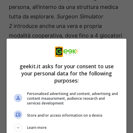
persona, all’interno da una struttura medica
tutta da esplorare.
Surgeon Simulator
2
introduce anche una vera e propria
modalità cooperativa, dove fino a 4 giocatori
potranno esplorare e operare insieme in un
mondo dove impugnare un martello è un
grande risultato e distruggere un intero
geekit.it asks for your consent to use
your personal data for the following
ospedale è totalmente normale.
purposes:
Personalised advertising and content, advertising and
content measurement, audience research and
services development
Store and/or access information on a device
Learn more