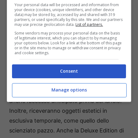
Your personal data will be processed and information from
your device (cookies, unique identifiers, and other device
data) may be stored by, accessed by and shared with 319
partners, or used specifically by this site. We and our partners
Il fine settimana di Closed Beta inizia il 7
may use precise geolocation data.
List of partners.
agosto alle 22:00 CEST e finirà lunedì 10
Some vendors may process your personal data on the basis
of legitimate interest, which you can object to by managing
agosto alle 14:00 CEST.
your options below. Look for a link at the bottom of this page
or in the site menu to manage or withdraw consent in privacy
and cookie settings.
Surgeon Simulator 2
sarà disponibile dal 27
agosto e si può preordinare su Epic Games
Consent
Store. Con il preordine, i giocatori non solo
Manage options
sbloccheranno l’accesso alla Closed Beta, ma
anche l’accesso anticipato prima del lancio.
Inoltre, riceveranno oggetti estetici in
esclusiva temporale, come quello dello
scienziato pazzo. Anche la Deluxe Edition di