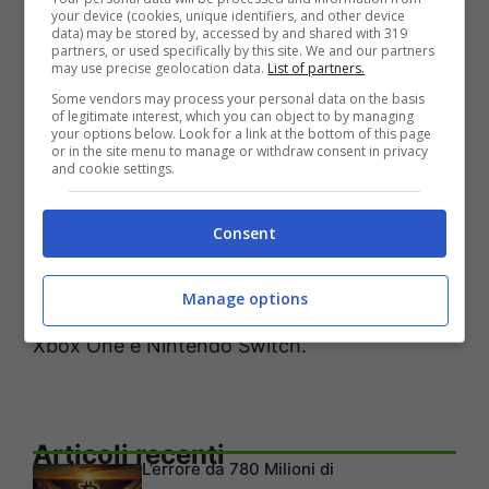
your device (cookies, unique identifiers, and other device
data) may be stored by, accessed by and shared with 319
partners, or used specifically by this site. We and our partners
may use precise geolocation data.
List of partners.
Some vendors may process your personal data on the basis
of legitimate interest, which you can object to by managing
your options below. Look for a link at the bottom of this page
or in the site menu to manage or withdraw consent in privacy
and cookie settings.
Consent
Warhammer 40.000: Mechanicus
sarà
Manage options
disponibile il 17 luglio 2020 per PlayStation®4,
Xbox One e Nintendo Switch.
Articoli recenti
L’errore da 780 Milioni di