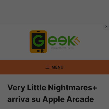
Vai
al
contenuto
MENU
Very Little Nightmares+
arriva su Apple Arcade