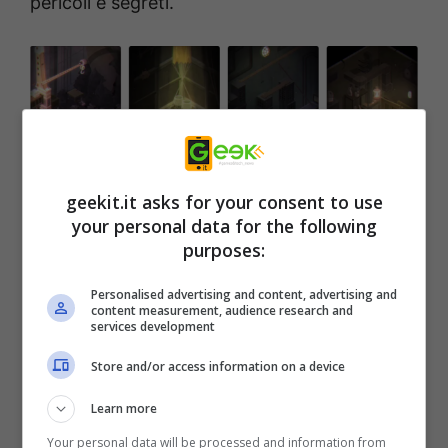
pericoli e segreti.
geekit.it asks for your consent to use
your personal data for the following
purposes:
Il gioco è una perfetta combinazione tra
angoscianti musiche e disturbanti effetti
Personalised advertising and content, advertising and
content measurement, audience research and
speciali e uno stile artistico unico che lo
services development
rendono un titolo perfetto per restare
Store and/or access information on a device
incollati dall’inizio alla fine.
Learn more
Your personal data will be processed and information from
Fan e nuovi arrivati alla ricerca di un puzzle