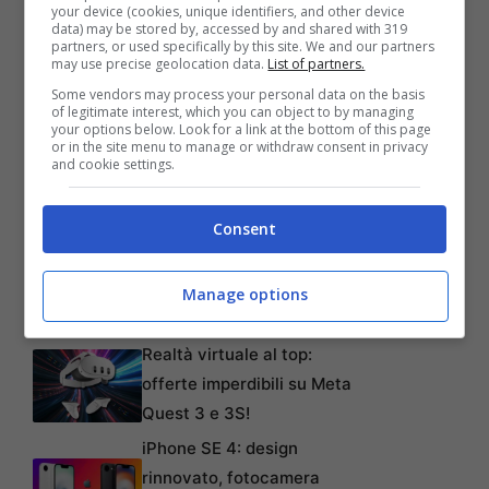
your device (cookies, unique identifiers, and other device
data) may be stored by, accessed by and shared with 319
game unico e inquietante troveranno quello
partners, or used specifically by this site. We and our partners
may use precise geolocation data.
List of partners.
che cercano in
Very Little Nightmares+
su
Some vendors may process your personal data on the basis
Apple Arcade:
http://apple.co/-
of legitimate interest, which you can object to by managing
your options below. Look for a link at the bottom of this page
LittleNightmares
or in the site menu to manage or withdraw consent in privacy
and cookie settings.
Consent
Articoli recenti
L’errore da 780 Milioni di
dollari: la storia dei Bitcoin
Manage options
perduti in discarica
Realtà virtuale al top:
offerte imperdibili su Meta
Quest 3 e 3S!
iPhone SE 4: design
rinnovato, fotocamera