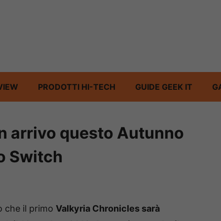
VIEW
PRODOTTI HI-TECH
GUIDE GEEK IT
G
in arrivo questo Autunno
o Switch
 che il primo
Valkyria Chronicles sarà