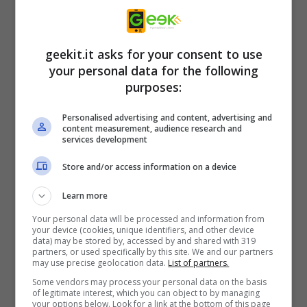
sorprendenti, oppure potrebbero
semplicemente contenere la chiave per
fermare Nemesis. Questa è la tua
geekit.it asks for your consent to use
your personal data for the following
avventura.
purposes:
Una sfida degna di un eroe
Le gesta eroiche richiedono uno sforzo
Personalised advertising and content, advertising and
content measurement, audience research and
eroico. I nemici che affronti sono
services development
tutt’altro che indifesi: schiva e
Store and/or access information on a device
contrasta i loro attacchi, quindi
Learn more
sopraffali con una raffica di colpi
Your personal data will be processed and information from
tempestiva. Potenti rituali ti
your device (cookies, unique identifiers, and other device
data) may be stored by, accessed by and shared with 319
permettono di controllare liberamente
partners, or used specifically by this site. We and our partners
may use precise geolocation data.
List of partners.
la difficoltà del gioco, mentre i profondi
Some vendors may process your personal data on the basis
sistemi di personalizzazione del
of legitimate interest, which you can object to by managing
your options below. Look for a link at the bottom of this page