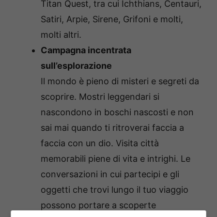
Titan Quest, tra cui Ichthians, Centauri,
Satiri, Arpie, Sirene, Grifoni e molti,
molti altri.
Campagna incentrata
sull’esplorazione
Il mondo è pieno di misteri e segreti da
scoprire. Mostri leggendari si
nascondono in boschi nascosti e non
sai mai quando ti ritroverai faccia a
faccia con un dio. Visita città
memorabili piene di vita e intrighi. Le
conversazioni in cui partecipi e gli
oggetti che trovi lungo il tuo viaggio
possono portare a scoperte