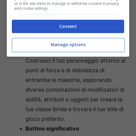
personaggio assicurano che ci sia
or in the site menu to manage or withdraw consent in privacy
and cookie settings.
sempre una buona ragione per
rigiocare.
Consent
Sistema di personaggi flessibile
Personalizza il tuo eroe, quindi forma la
Manage options
tua classe combinando due maestrie.
Costruisci il tuo personaggio attorno ai
punti di forza e di debolezza di
entrambe le maestrie, esplorando
diverse combinazioni di modificatori di
abilità, attributi e oggetti per creare la
tua classe ibrida e trovare il tuo stile di
gioco preferito.
Bottino significativo