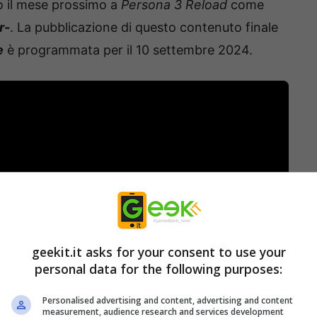
o il mese prossimo a
Persona 3 Reload
come
r-
. La pubblicazione di questo contenuto finale
e
è programmata per il 10 settembre 2024.
geekit.it asks for your consent to use your
personal data for the following purposes:
Personalised advertising and content, advertising and content
measurement, audience research and services development