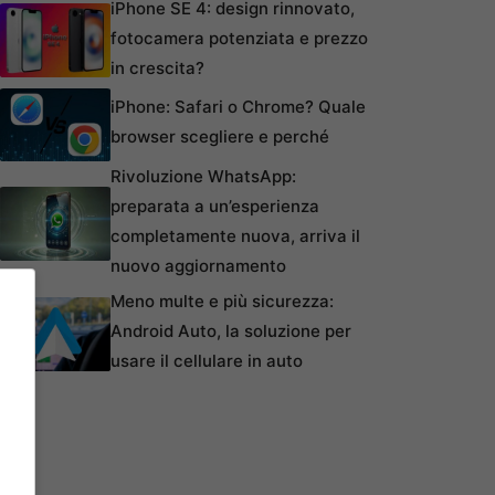
iPhone SE 4: design rinnovato,
fotocamera potenziata e prezzo
in crescita?
iPhone: Safari o Chrome? Quale
browser scegliere e perché
Rivoluzione WhatsApp:
preparata a un’esperienza
completamente nuova, arriva il
nuovo aggiornamento
Meno multe e più sicurezza:
Android Auto, la soluzione per
usare il cellulare in auto