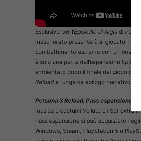
Esclusivo per l’
Episodio di Aigis
di
Perso
mascherato presenterà ai giocatori una
combattimento estremo con un boss, ric
è solo una parte dell’espansione
Episodi
ambientato dopo il finale del gioco che 
Reload
e funge da epilogo narrativo.
Persona 3 Reload: Pass espansione
inc
musica e costumi Velluto e i Set extra m
Pass espansione si può acquistare negli 
Windows, Steam, PlayStation 5 e PlaySta
aggiuntivi per gli abbonati a Xbox Game