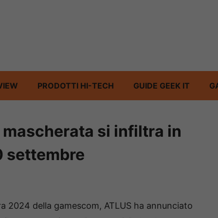
VIEW
PRODOTTI HI-TECH
GUIDE GEEK IT
G
mascherata si infiltra in
0 settembre
rtura 2024 della gamescom, ATLUS ha annunciato