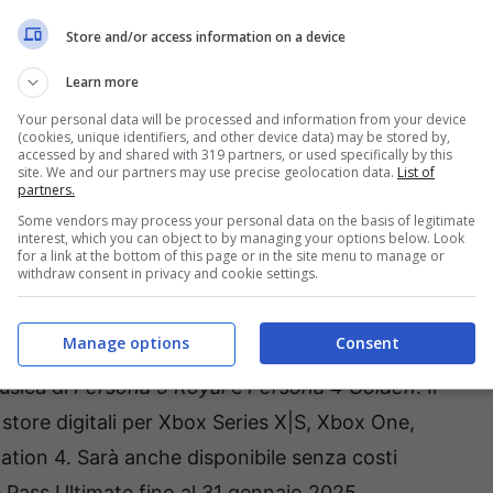
Store and/or access information on a device
Learn more
na 3 Reload
, l’incontro con il ragazzo
Your personal data will be processed and information from your device
(cookies, unique identifiers, and other device data) may be stored by,
 sfida impegnativa sotto forma di un
accessed by and shared with 319 partners, or used specifically by this
site. We and our partners may use precise geolocation data.
List of
co di temi suggestivi di
Persona 5
. Lo scontro
partners.
o di Aigis -The Answer-
, un importante DLC
Some vendors may process your personal data on the basis of legitimate
interest, which you can object to by managing your options below. Look
sviluppa ulteriormente la storia di
Persona 3
for a link at the bottom of this page or in the site menu to manage or
withdraw consent in privacy and cookie settings.
Manage options
Consent
lude l’
Episodio di Aigis -The Answer-
, il Set
usica di
Persona 5 Royal
e
Persona 4 Golden
. Il
store digitali per Xbox Series X|S, Xbox One,
tion 4. Sarà anche disponibile senza costi
 Pass Ultimate fino al 31 gennaio 2025.