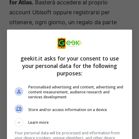
for Atlas.
Basterà accedere al proprio
account Ubisoft oppure registrarsi per
ottenere, ogni giorno, un regalo da parte
della software house che ha lanciato di
recente tre titoli Tripla A tutti in un pochi
giorni, come l’ennesimo capitolo di Assassin’s
geekit.it asks for your consent to use
Creed, stavolta alla “Vichinga” con Valhalla, il
your personal data for the following
nuovo episodio dedicato alla rete hacker più
purposes:
famosa del mondo gaming, Watch Dogs
Personalised advertising and content, advertising and
Legion, e il sorprendente adventure-
content measurement, audience research and
services development
mitologico ambientato nella mitologia greca,
Store and/or access information on a device
Immortals: Fenyx Rising.
Learn more
Ubisoft non si fa mancare mai promozioni e
Your personal data will be processed and information from
your device (cookies, unique identifiers, and other device