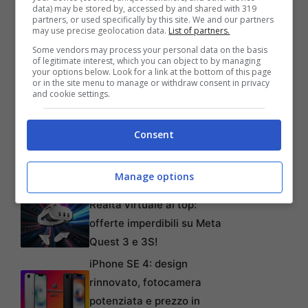
omaggi per i gamer più assidui e appassionati,
data) may be stored by, accessed by and shared with 319
partners, or used specifically by this site. We and our partners
crediamo che valga davvero la pena fare
may use precise geolocation data.
List of partners.
giornalmente il proprio log-in e prendere a
Some vendors may process your personal data on the basis
of legitimate interest, which you can object to by managing
piene mani dal sacchetto dei doni di Ubisoft.
your options below. Look for a link at the bottom of this page
or in the site menu to manage or withdraw consent in privacy
and cookie settings.
Articoli recenti
Consent
L’errore da 780 Milioni di
dollari: la storia dei Bitcoin
Manage options
perduti in discarica
Realtà virtuale al top:
offerte imperdibili su Meta
Quest 3 e 3S!
iPhone SE 4: design
rinnovato, fotocamera
potenziata e prezzo in