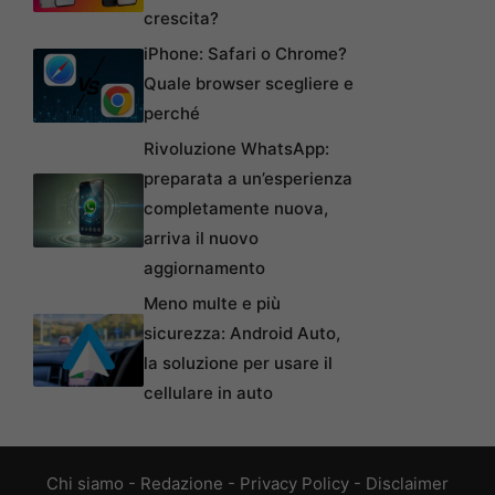
crescita?
iPhone: Safari o Chrome?
Quale browser scegliere e
perché
Rivoluzione WhatsApp:
preparata a un’esperienza
completamente nuova,
arriva il nuovo
aggiornamento
Meno multe e più
sicurezza: Android Auto,
la soluzione per usare il
cellulare in auto
Chi siamo
-
Redazione
-
Privacy Policy
-
Disclaimer