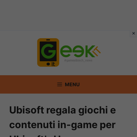
Vai
al
contenuto
MENU
Ubisoft regala giochi e
contenuti in-game per