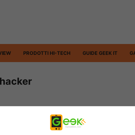
VIEW
PRODOTTI HI-TECH
GUIDE GEEK IT
G
 hacker
 di microblogging è stato probabilmente attaccato da DNS hijacking.
e up e disponibile per tutti , il mio consiglio è quello comunque di cambiare
ti sono stati trafugati .