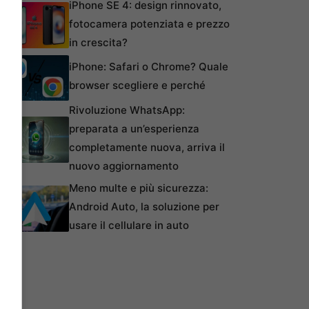
iPhone SE 4: design rinnovato,
fotocamera potenziata e prezzo
in crescita?
iPhone: Safari o Chrome? Quale
browser scegliere e perché
Rivoluzione WhatsApp:
preparata a un’esperienza
completamente nuova, arriva il
nuovo aggiornamento
Meno multe e più sicurezza:
Android Auto, la soluzione per
usare il cellulare in auto