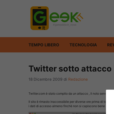
Vai
al
contenuto
TEMPO LIBERO
TECNOLOGIA
RE
Twitter sotto attacco
18 Dicembre 2009
di
Redazione
Twitter.com è stato compito da un attacco , il noto servizio
Il sito è rimasto inaccessibile per diverse ore prima di tornar
i dati di accesso almeno finchè non si capiscono bene quali da