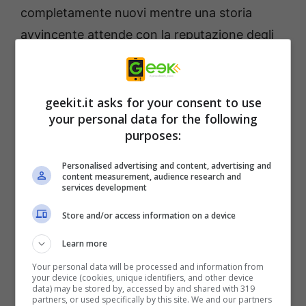
completamente nuovi mentre una storia
avvincente attende con la reputazione degli
eroi offuscata, i loro amici e le famiglie in
pericolo,
e
i loro poteri incantati in
gioco.
Trine 5
porterà Amadeus il mago, Zoya
geekit.it asks for your consent to use
your personal data for the following
il ladro e Pontius il cavaliere nel loro viaggio
purposes:
più ricco di azione!
Personalised advertising and content, advertising and
content measurement, audience research and
Un bellissimo mondo 2.5D con venti
services development
splendidi livelli pronti per essere
Store and/or access information on a device
esplorati dai giocatori!
Learn more
Multigiocatore locale e online: gioca
Your personal data will be processed and information from
con un massimo di 4 giocatori online o
your device (cookies, unique identifiers, and other device
data) may be stored by, accessed by and shared with 319
in modalità cooperativa locale.
partners, or used specifically by this site. We and our partners