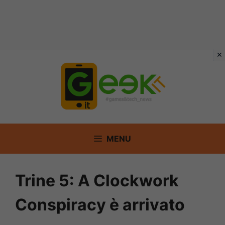
Vai
al
contenuto
MENU
Trine 5: A Clockwork
Conspiracy è arrivato