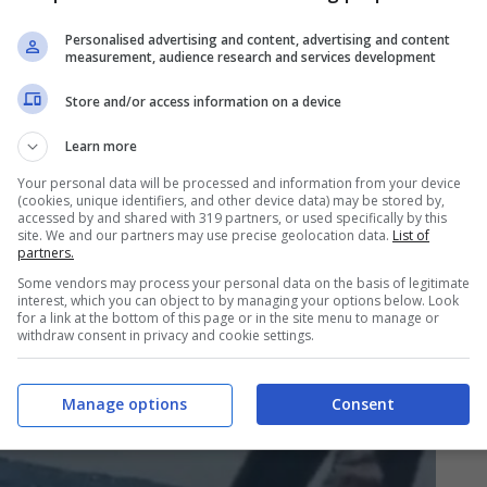
lla sua canoa quando dalle
Personalised advertising and content, advertising and content
measurement, audience research and services development
di terrore poi l’epilogo
Store and/or access information on a device
Canarie, al largo di Tazacorte
, dove un grosso
Learn more
to letteralmente un pescatore a bordo della sua
Your personal data will be processed and information from your device
(cookies, unique identifiers, and other device data) may be stored by,
ndo con sé. L’uomo, dopo la sorpresa e il
accessed by and shared with 319 partners, or used specifically by this
site. We and our partners may use precise geolocation data.
List of
deciso di lottare con tutto se stesso per la sua
partners.
pagaia. Lo scontro è durato interminabili minuti,
Some vendors may process your personal data on the basis of legitimate
interest, which you can object to by managing your options below. Look
onato in alcuno modo a abbandonare la lotta.
for a link at the bottom of this page or in the site menu to manage or
withdraw consent in privacy and cookie settings.
Manage options
Consent