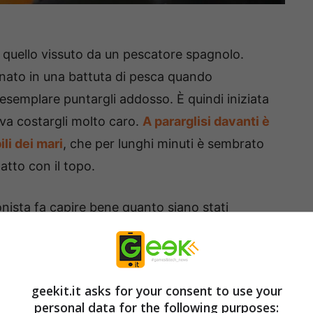
 quello vissuto da un pescatore spagnolo.
nato in una battuta di pesca quando
 esemplare puntargli addosso. È quindi iniziata
va costargli molto caro.
A pararglisi davanti è
ili dei mari
, che per lunghi minuti è sembrato
atto con il topo.
onista fa capire bene quanto siano stati
a temuto di morire per colpa dell’attacco della
on ha voluto allontanarsi dalla piccola
 con il suo corpo, probabilmente nel tentativo di
geekit.it asks for your consent to use your
poterlo poi trascinare via.
personal data for the following purposes: