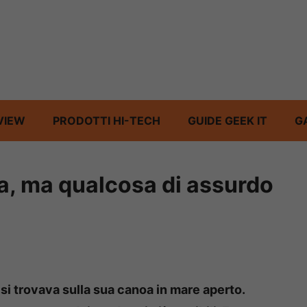
VIEW
PRODOTTI HI-TECH
GUIDE GEEK IT
G
oa, ma qualcosa di assurdo
i trovava sulla sua canoa in mare aperto.