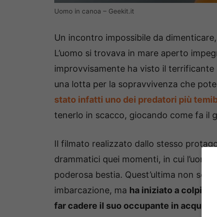
Uomo in canoa – Geekit.it
Un incontro impossibile da dimenticare,
L’uomo si trovava in mare aperto impeg
improvvisamente ha visto il terrificante
una lotta per la sopravvivenza che pote
stato infatti uno dei predatori più temib
tenerlo in scacco, giocando come fa il g
Il filmato realizzato dallo stesso protag
drammatici quei momenti, in cui l’uomo h
poderosa bestia. Quest’ultima non solo n
imbarcazione, ma
ha iniziato a colpirla
far cadere il suo occupante in acqua
e 