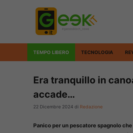
Vai
al
contenuto
TEMPO LIBERO
TECNOLOGIA
RE
Era tranquillo in can
accade…
22 Dicembre 2024
di
Redazione
Panico per un pescatore spagnolo che s