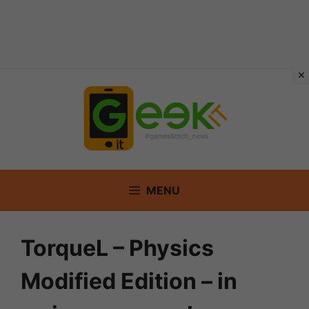
Vai
al
contenuto
MENU
TorqueL – Physics
Modified Edition – in