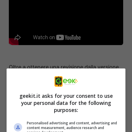
Oltre a ottenere una revisione dalla versione
precedentemente disponibile, il
BGM
dedicato progettato da Nobuyoshi Sano
,
noto per aver realizzato brani per
Ridge
geekit.it asks for your consent to use
your personal data for the following
Racer e Tekken
, è stato ridisegnato per
purposes:
adattarsi perfettamente ai nuovi movimenti di
TorqueL. Ora, il gioco supporta anche
rumori
Personalised advertising and content, advertising and
content measurement, audience research and