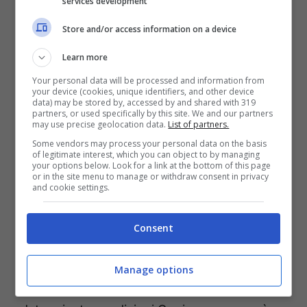
full HD
, permettendo al giocatore di capire la
services development
direzione in cui la scatola si estende
Store and/or access information on a device
attraverso la vibrazione. In alcuni casi non
Learn more
basta semplicemente far rotolare o allungare
Your personal data will be processed and information from
la scatola, ma bisogna trovare la giusta
your device (cookies, unique identifiers, and other device
data) may be stored by, accessed by and shared with 319
combinazione tra rotolamento e
partners, or used specifically by this site. We and our partners
may use precise geolocation data.
List of partners.
allungamento per superare o saltare gli
Some vendors may process your personal data on the basis
ostacoli. Per avanzare nel gioco, il giocatore
of legitimate interest, which you can object to by managing
your options below. Look for a link at the bottom of this page
deve muovere la scatola verso l’obiettivo
or in the site menu to manage or withdraw consent in privacy
and cookie settings.
presente in ogni stanza. Esistono stanze con
diversi obiettivi e a seconda dell’obiettivo
Consent
raggiunto il gioco si diramerà su sette
percorsi diversi. Inoltre, esiste anche un
Manage options
ulteriore percorso segreto, sbloccabile solo a