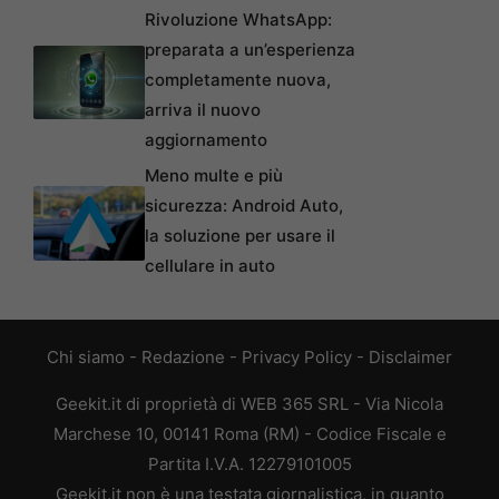
Rivoluzione WhatsApp:
preparata a un’esperienza
completamente nuova,
arriva il nuovo
aggiornamento
Meno multe e più
sicurezza: Android Auto,
la soluzione per usare il
cellulare in auto
Chi siamo
-
Redazione
-
Privacy Policy
-
Disclaimer
Geekit.it di proprietà di WEB 365 SRL - Via Nicola
Marchese 10, 00141 Roma (RM) - Codice Fiscale e
Partita I.V.A. 12279101005
Geekit.it non è una testata giornalistica, in quanto