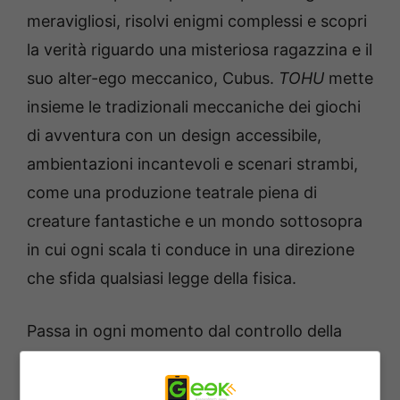
meravigliosi, risolvi enigmi complessi e scopri
la verità riguardo una misteriosa ragazzina e il
suo alter-ego meccanico, Cubus.
TOHU
mette
insieme le tradizionali meccaniche dei giochi
di avventura con un design accessibile,
ambientazioni incantevoli e scenari strambi,
come una produzione teatrale piena di
creature fantastiche e un mondo sottosopra
in cui ogni scala ti conduce in una direzione
che sfida qualsiasi legge della fisica.
Passa in ogni momento dal controllo della
ragazza a quello di Cubus e viceversa, per
sfruttare al meglio le loro abilità uniche, ma