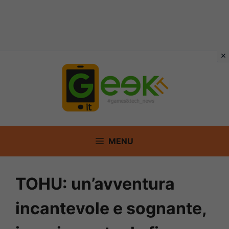
Vai
al
contenuto
MENU
TOHU: un’avventura
incantevole e sognante,