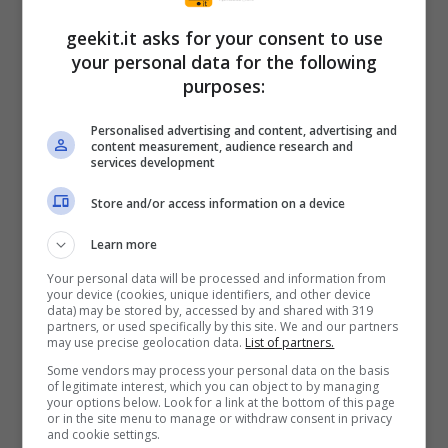
stai sempre all’erta: dietro ogni angolo si cela
geekit.it asks for your consent to use
un mistero e dovrai pianificare le azioni, avere
your personal data for the following
una strategia e trovare soluzioni creative agli
purposes:
intriganti enigmi che ti aspettano. Che si
Personalised advertising and content, advertising and
tratti di cercare le creature necessarie ad
content measurement, audience research and
services development
alimentare la tua nave volante che attraversa
Store and/or access information on a device
lo spazio, o di imparare a usare un cannone
pieno di talpe baffute,
TOHU
è veramente
Learn more
pieno di rompicapi bizzarri e sfide
Your personal data will be processed and information from
your device (cookies, unique identifiers, and other device
impegnative da superare.
data) may be stored by, accessed by and shared with 319
partners, or used specifically by this site. We and our partners
may use precise geolocation data.
List of partners.
L’avventura inizia quando il placido mondo dei
Some vendors may process your personal data on the basis
of legitimate interest, which you can object to by managing
pianeti pesce della ragazzina viene disturbato
your options below. Look for a link at the bottom of this page
or in the site menu to manage or withdraw consent in privacy
da una strana, oscura, creatura. Con la bieca
and cookie settings.