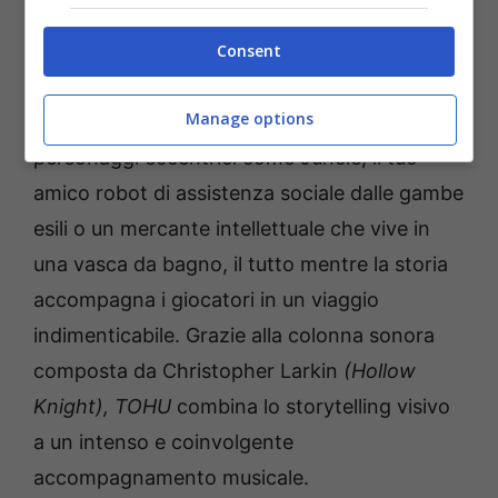
e unica intenzione di scatenare il caos,
distrugge la chiave sacra che regola il mondo,
Consent
mettendo a repentaglio la vita di tutti i pianeti
Manage options
pesce. Nel corso dell’avventura incontrerai
personaggi eccentrici come Juncle, il tuo
amico robot di assistenza sociale dalle gambe
esili o un mercante intellettuale che vive in
una vasca da bagno, il tutto mentre la storia
accompagna i giocatori in un viaggio
indimenticabile. Grazie alla colonna sonora
composta da Christopher Larkin
(
Hollow
Knight),
TOHU
combina lo storytelling visivo
a un intenso e coinvolgente
accompagnamento musicale.