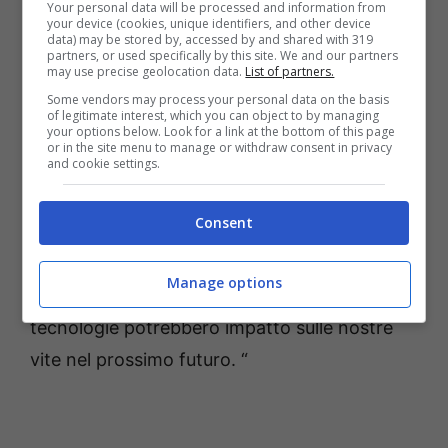
” Da quando abbiamo visto il suo prototipo
Your personal data will be processed and information from
your device (cookies, unique identifiers, and other device
premiato, sapevamo che Dan Smith era un
data) may be stored by, accessed by and shared with 319
partners, or used specifically by this site. We and our partners
talento importante ed è stato un onore
may use precise geolocation data.
List of partners.
Some vendors may process your personal data on the basis
aiutarlo a portare questo progetto alla fine,
of legitimate interest, which you can object to by managing
your options below. Look for a link at the bottom of this page
“ha dichiarato Matt Southern, Responsabile
or in the site menu to manage or withdraw consent in privacy
and cookie settings.
dello sviluppo di Ripstone Games.” Il design di
puzzle di Dan è diventato più forte nel corso
Consent
degli anni, e ora supporta un’avventura
narrativa emotiva e intelligente, di interesse
Manage options
per chiunque sia interessato a come le nuove
tecnologie potrebbero impatto sulle nostre
vite nel prossimo futuro. “