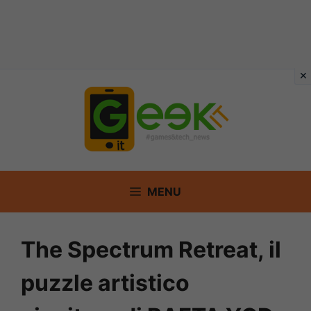
Vai
al
contenuto
MENU
The Spectrum Retreat, il
puzzle artistico