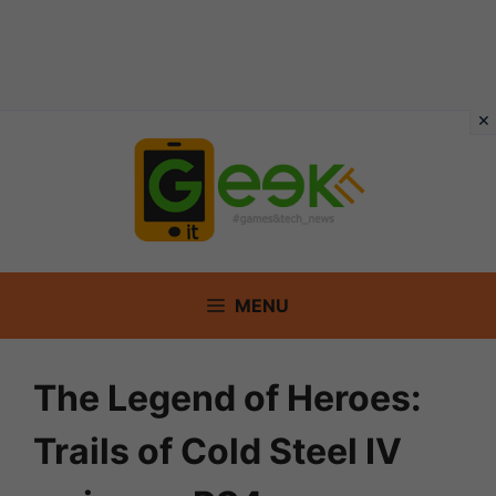
Vai
al
contenuto
MENU
The Legend of Heroes:
Trails of Cold Steel IV