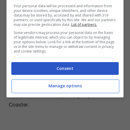
Your personal data will be processed and information from
your device (cookies, unique identifiers, and other device
•
Battle Most Refined –
Un nuovo sistema di
data) may be stored by, accessed by and shared with 319
partners, or used specifically by this site. We and our partners
combattimento si unisce a quello già
may use precise geolocation data.
List of partners.
consolidato nella serie The Legend of Heroes,
Some vendors may process your personal data on the basis
of legitimate interest, which you can object to by managing
inclusa la possibilità di ottenere i giganteschi
your options below. Look for a link at the bottom of this page
or in the site menu to manage or withdraw consent in privacy
mech da schierare nel campo di battaglia.
and cookie settings.
•
Pursuits of the War Weary –
Anche mini-
Consent
game sono previsti come Vantage Master, la
pesca e altri puzzle games, così come giochi
Manage options
di carte come il Poker, Blackjack, e Horror
Coaster.