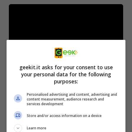
geekit.it asks for your consent to use
Key Features
:
your personal data for the following
purposes:
•
The Ultimate Class Reunion –
Il più grande
Personalised advertising and content, advertising and
content measurement, audience research and
roster nella storia della serie, tutti gli eroi si
services development
uniscono alla causa! Gli eroi della Class VII
Store and/or access information on a device
con quelli di Crossbell Special Support
Section e quelli di Liberl.
Learn more