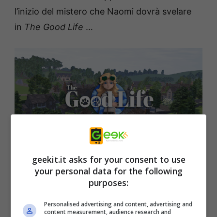
l’inizio del mistero che Naomi dovrà svelare
in
The Good Life
…
Usa le tue abilità da detective e impara tutti i
geekit.it asks for your consent to use
your personal data for the following
segreti del fotogiornalismo investigativo per
purposes:
mettere a nudo i segreti di Rainy Woods. Tieni
gli occhi aperti mentre svolgi strani, ma
Personalised advertising and content, advertising and
content measurement, audience research and