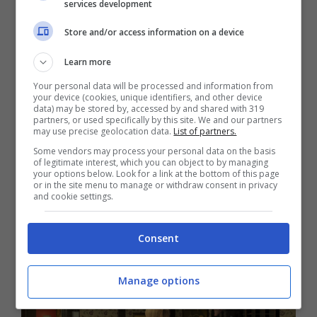
piacevoli, lavori part-time per far quadrare i
services development
conti, ma fai attenzione a non strafare,
Store and/or access information on a device
perché potresti beccarti un raffreddore. Metti
Learn more
da parte un po’ di soldi e vivi sfruttando i
Your personal data will be processed and information from
frutti della terra curando il tuo giardino,
your device (cookies, unique identifiers, and other device
data) may be stored by, accessed by and shared with 319
stringi amicizie (ma occhio ai nemici) e vivi
partners, or used specifically by this site. We and our partners
may use precise geolocation data.
List of partners.
una bella vita a Rainy Woods, soprattutto
Some vendors may process your personal data on the basis
dopo che avrai la tua fedele pecora da
of legitimate interest, which you can object to by managing
your options below. Look for a link at the bottom of this page
portare a spasso per la cittadina. (Sì,
or in the site menu to manage or withdraw consent in privacy
and cookie settings.
davvero).
Consent
Manage options