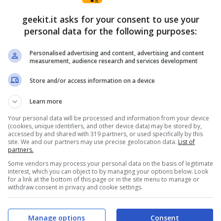
geekit.it asks for your consent to use your
personal data for the following purposes:
do che è stato devastato da un impero brutale e
Personalised advertising and content, advertising and content
measurement, audience research and services development
’orlo del collasso. Con l’aiuto di una
rora, i giocatori useranno la tecnologia del
Store and/or access information on a device
ssato nel tentativo di riscrivere la storia e
Learn more
Your personal data will be processed and information from your device
(cookies, unique identifiers, and other device data) may be stored by,
accessed by and shared with 319 partners, or used specifically by this
site. We and our partners may use precise geolocation data.
List of
partners.
Some vendors may process your personal data on the basis of legitimate
ra e cerca rifornimenti preziosi negli edifici
interest, which you can object to by managing your options below. Look
for a link at the bottom of this page or in the site menu to manage or
littico.
withdraw consent in privacy and cookie settings.
io per creare strutture su diversi terreni,
i di produzione dettagliati e realistici per
Manage options
Consent