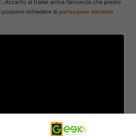
t
.
Accanto al trailer arriva l’annuncio che presto
ori possono richiedere di
partecipare alla beta