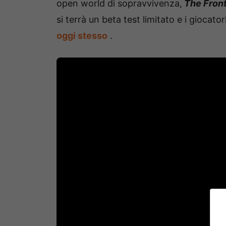
open world di sopravvivenza,
The Fron
si terrà un beta test limitato e i giocat
oggi stesso
.