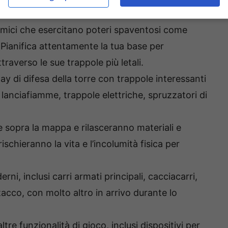
alla sopravvivenza, come i raccolti.
emici che esercitano poteri spaventosi come
 Pianifica attentamente la tua base per
traverso le sue trappole più letali.
 di difesa della torre con trappole interessanti
 lanciafiamme, trappole elettriche, spruzzatori di
 sopra la mappa e rilasceranno materiali e
 rischieranno la vita e l’incolumità fisica per
rni, inclusi carri armati principali, cacciacarri,
ttacco, con molto altro in arrivo durante lo
e funzionalità di gioco, inclusi dispositivi per