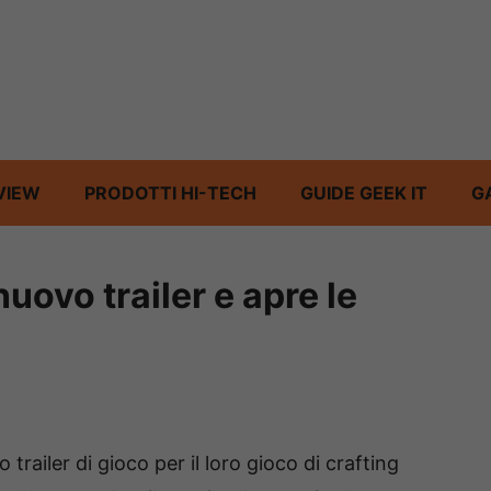
VIEW
PRODOTTI HI-TECH
GUIDE GEEK IT
G
nuovo trailer e apre le
trailer di gioco per il loro gioco di crafting