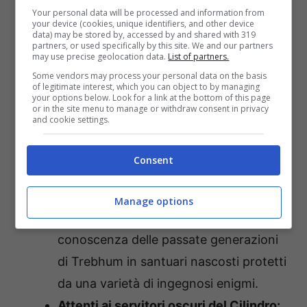
Your personal data will be processed and information from
Trebhum, con abilità speciali come il
your device (cookies, unique identifiers, and other device
data) may be stored by, accessed by and shared with 319
potere di volare, sparare tornado, far
partners, or used specifically by this site. We and our partners
may use precise geolocation data.
List of partners.
crescere punte e altro ancora per dare
Some vendors may process your personal data on the basis
alla tua mandria una varietà di modi per
of legitimate interest, which you can object to by managing
your options below. Look for a link at the bottom of this page
superare qualsiasi pericolo. Ogni
or in the site menu to manage or withdraw consent in privacy
and cookie settings.
mutazione conferisce un aspetto unico
alle tue adorabili creature, creando una
Consent
famiglia in crescita di diversi compagni
per il tuo viaggio.
Manage options
Risolvi antichi misteri:
sblocca l’antica
conoscenza delle passate generazioni
di Trebhum in santuari nascosti protetti
da una varietà di ingegnosi enigmi.
Attenti ai servitori oscuri del Cilindro: