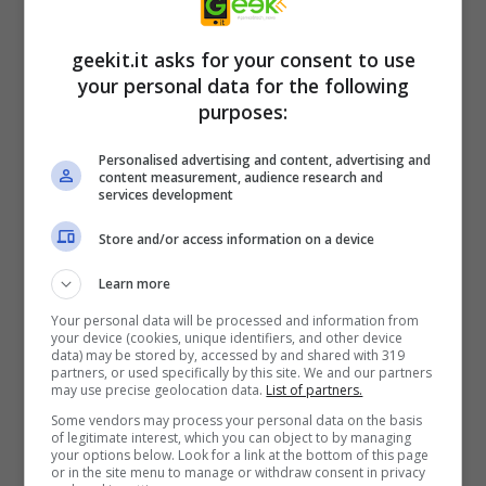
ballerina è devastante.
geekit.it asks for your consent to use
your personal data for the following
purposes:
Personalised advertising and content, advertising and
content measurement, audience research and
services development
Store and/or access information on a device
Learn more
Your personal data will be processed and information from
Si alternano, senza soluzione di continuità,
your device (cookies, unique identifiers, and other device
data) may be stored by, accessed by and shared with 319
momenti da urlo vero e proprio, a salti sulla
partners, or used specifically by this site. We and our partners
may use precise geolocation data.
List of partners.
sedia. Non sono pochi gli improperi che
Some vendors may process your personal data on the basis
lancerete durante questa avventura horror in
of legitimate interest, which you can object to by managing
your options below. Look for a link at the bottom of this page
prima persona. Preparatevi a saltare sulla
or in the site menu to manage or withdraw consent in privacy