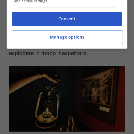
and cookie settings.
sedia più volte.
The Bridge Curse 2
è un vero
e proprio concentrato di jump scare,
Consent
momenti in cui il cuore ti batte a mille e il
terrore ti paralizza. Gli sviluppatori hanno una
Manage options
maestria nel costruire tensione e poi farla
esplodere in modo inaspettato.