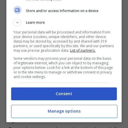
inghiottendo innumerevoli città nella sua
Store and/or access information on a device
furia. L’umanità fu decimata. Centinaia di anni
Learn more
più tardi, i Demoni governano dalla cima di
una società gerarchica, ma è giunto il
Your personal data will be processed and information from
your device (cookies, unique identifiers, and other device
momento della ribellione. Il mondo sta per
data) may be stored by, accessed by and shared with 319
partners, or used specifically by this site. We and our partners
cambiare di nuovo…
may use precise geolocation data.
List of partners.
Some vendors may process your personal data on the basis
of legitimate interest, which you can object to by managing
IMMAGINI
your options below. Look for a link at the bottom of this page
or in the site menu to manage or withdraw consent in privacy
and cookie settings.
Consent
Manage options
I giocatori dovranno combattere contro i