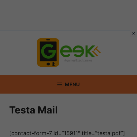
Vai
al
contenuto
MENU
Testa Mail
[contact-form-7 id=”15911″ title=”testa pdf”]