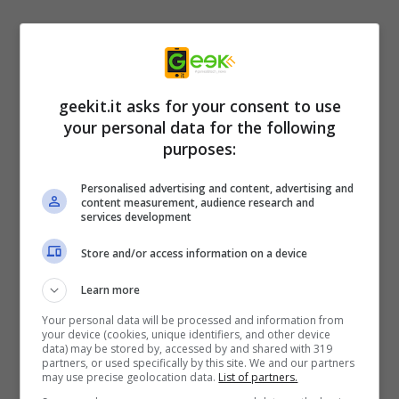
Articoli recenti
L’errore da 780 Milioni di
dollari: la storia dei Bitcoin
geekit.it asks for your consent to use
perduti in discarica
your personal data for the following
Realtà virtuale al top:
purposes:
offerte imperdibili su Meta
Personalised advertising and content, advertising and
Quest 3 e 3S!
content measurement, audience research and
services development
iPhone SE 4: design
rinnovato, fotocamera
Store and/or access information on a device
potenziata e prezzo in
crescita?
Learn more
iPhone: Safari o Chrome?
Your personal data will be processed and information from
your device (cookies, unique identifiers, and other device
Quale browser scegliere e
data) may be stored by, accessed by and shared with 319
partners, or used specifically by this site. We and our partners
perché
may use precise geolocation data.
List of partners.
Rivoluzione WhatsApp: