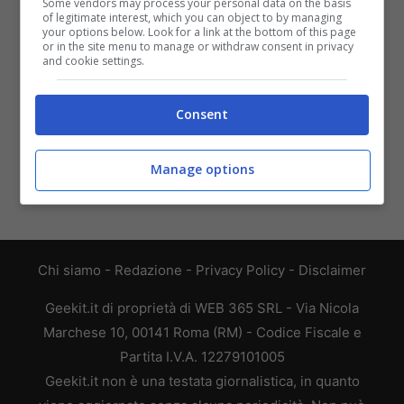
Some vendors may process your personal data on the basis
of legitimate interest, which you can object to by managing
preparata a un’esperienza
your options below. Look for a link at the bottom of this page
completamente nuova,
or in the site menu to manage or withdraw consent in privacy
and cookie settings.
arriva il nuovo
aggiornamento
Consent
Meno multe e più
sicurezza: Android Auto,
Manage options
la soluzione per usare il
cellulare in auto
Chi siamo
-
Redazione
-
Privacy Policy
-
Disclaimer
Geekit.it di proprietà di WEB 365 SRL - Via Nicola
Marchese 10, 00141 Roma (RM) - Codice Fiscale e
Partita I.V.A. 12279101005
Geekit.it non è una testata giornalistica, in quanto