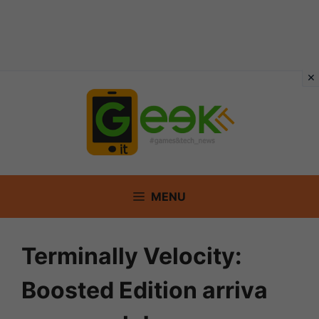
Vai
al
contenuto
MENU
Terminally Velocity:
Boosted Edition arriva