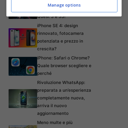
Realtà virtuale al top:
Manage options
offerte imperdibili su Meta
Quest 3 e 3S!
iPhone SE 4: design
rinnovato, fotocamera
potenziata e prezzo in
crescita?
iPhone: Safari o Chrome?
Quale browser scegliere e
perché
Rivoluzione WhatsApp:
preparata a un’esperienza
completamente nuova,
arriva il nuovo
aggiornamento
Meno multe e più