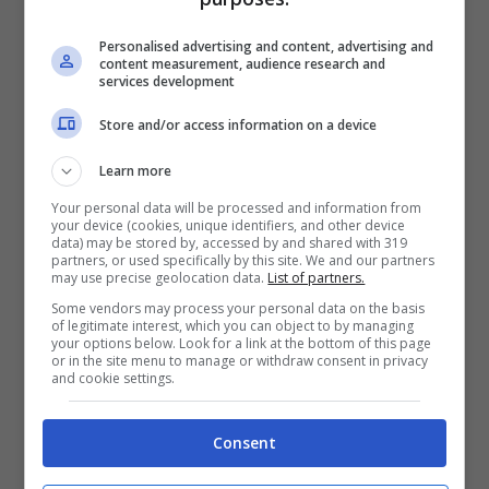
Entertainment partecipa #PlayApartTogether.
Personalised advertising and content, advertising and
content measurement, audience research and
A partire da oggi e fino al 28 luglio, i giocatori
services development
che accedono al loro primo personaggio
Store and/or access information on a device
riceveranno un oggetto slot personaggio
bonus nonché scatole di equipaggiamento e
Learn more
accessori progettati per aiutare i giocatori a
Your personal data will be processed and information from
your device (cookies, unique identifiers, and other device
salire immediatamente al livello 65 per godere
data) may be stored by, accessed by and shared with 319
partners, or used specifically by this site. We and our partners
del nuovo contenuto.
may use precise geolocation data.
List of partners.
Some vendors may process your personal data on the basis
of legitimate interest, which you can object to by managing
your options below. Look for a link at the bottom of this page
or in the site menu to manage or withdraw consent in privacy
and cookie settings.
Articoli recenti
L’errore da 780 Milioni di
dollari: la storia dei Bitcoin
Consent
perduti in discarica