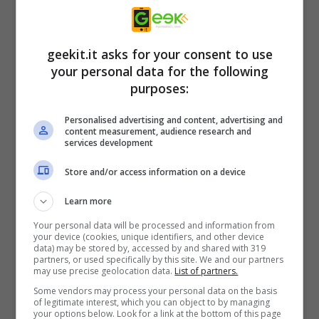
geekit.it asks for your consent to use
your personal data for the following
purposes:
Personalised advertising and content, advertising and
I giocatori potranno utilizzare una
content measurement, audience research and
services development
combinazione di armi furtive e futuristiche
per farsi strada attraverso le nuove aree della
Store and/or access information on a device
Citadel Station, dove incontreranno trappole,
Learn more
enigmi e segreti nella loro ricerca per cercare
Your personal data will be processed and information from
di salvare la Terra dalla distruzione.
your device (cookies, unique identifiers, and other device
data) may be stored by, accessed by and shared with 319
partners, or used specifically by this site. We and our partners
may use precise geolocation data.
List of partners.
L’edizione per PC di System Shock è
Some vendors may process your personal data on the basis
disponibile per il preordine tramite Steam,
of legitimate interest, which you can object to by managing
your options below. Look for a link at the bottom of this page