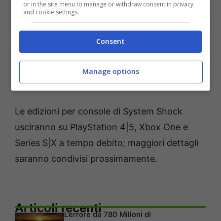
GOG ed Epic Games Store e include una copia
or in the site menu to manage or withdraw consent in privacy
and cookie settings.
gratuita dell’imminente System Shock 2:
Enhanced Edition per tutti i primi acquirenti.
Consent
La demo giocabile del Steam Next Fest
appena pubblicata è disponibile sui rispettivi
Manage options
store.
Le edizioni per console di System Shock
usciranno su PlayStation 4|5, Xbox One e
Series S|X a tempo debito; maggiori dettagli
saranno condivisi prossimamente.
Articoli recenti
L’errore da 780 Milioni di