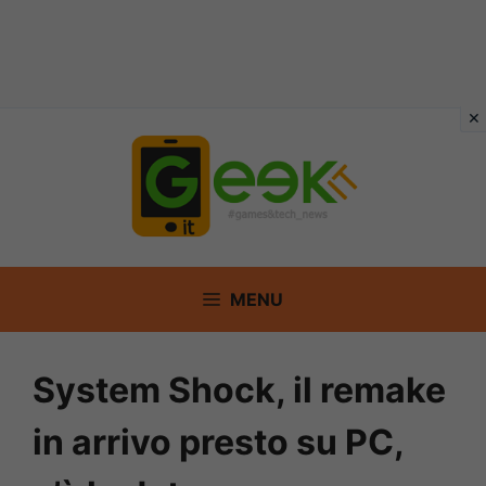
Vai
al
contenuto
MENU
System Shock, il remake
in arrivo presto su PC,