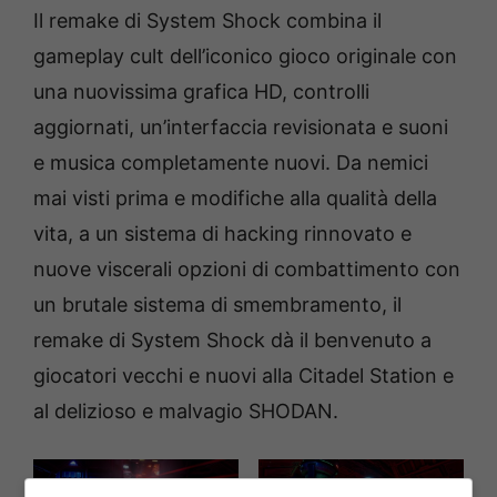
Il remake di System Shock combina il
gameplay cult dell’iconico gioco originale con
una nuovissima grafica HD, controlli
aggiornati, un’interfaccia revisionata e suoni
e musica completamente nuovi. Da nemici
mai visti prima e modifiche alla qualità della
vita, a un sistema di hacking rinnovato e
nuove viscerali opzioni di combattimento con
un brutale sistema di smembramento, il
remake di System Shock dà il benvenuto a
giocatori vecchi e nuovi alla Citadel Station e
al delizioso e malvagio SHODAN.