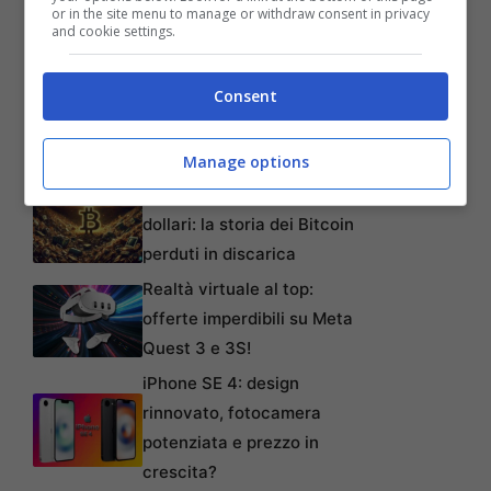
or in the site menu to manage or withdraw consent in privacy
and cookie settings.
Consent
Manage options
Articoli recenti
L’errore da 780 Milioni di
dollari: la storia dei Bitcoin
perduti in discarica
Realtà virtuale al top:
offerte imperdibili su Meta
Quest 3 e 3S!
iPhone SE 4: design
rinnovato, fotocamera
potenziata e prezzo in
crescita?