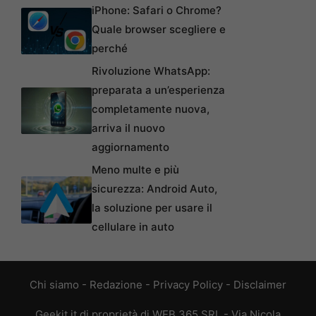
iPhone: Safari o Chrome?
Quale browser scegliere e
perché
Rivoluzione WhatsApp:
preparata a un’esperienza
completamente nuova,
arriva il nuovo
aggiornamento
Meno multe e più
sicurezza: Android Auto,
la soluzione per usare il
cellulare in auto
Chi siamo
-
Redazione
-
Privacy Policy
-
Disclaimer
Geekit.it di proprietà di WEB 365 SRL - Via Nicola