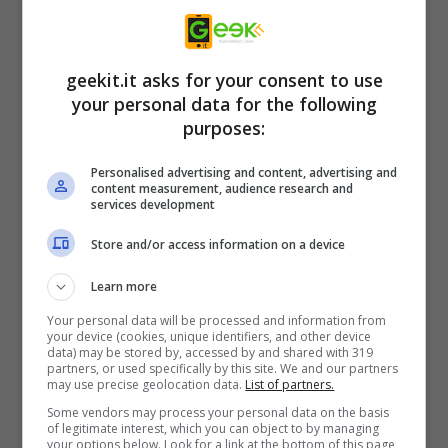
agli altri giocatori.
Le registrazioni sono aperte da adesso al 3
geekit.it asks for your consent to use
settembre alle 16:59.
your personal data for the following
purposes:
Per registrarsi e avere maggiori informazioni,
Personalised advertising and content, advertising and
content measurement, audience research and
visita
services development
https://en.bandainamcoent.eu/synduality/ne
Store and/or access information on a device
ws/synduality-echo-of-ada-closed-network-
test-guide
Learn more
Your personal data will be processed and information from
your device (cookies, unique identifiers, and other device
data) may be stored by, accessed by and shared with 319
partners, or used specifically by this site. We and our partners
may use precise geolocation data.
List of partners.
Some vendors may process your personal data on the basis
of legitimate interest, which you can object to by managing
your options below. Look for a link at the bottom of this page