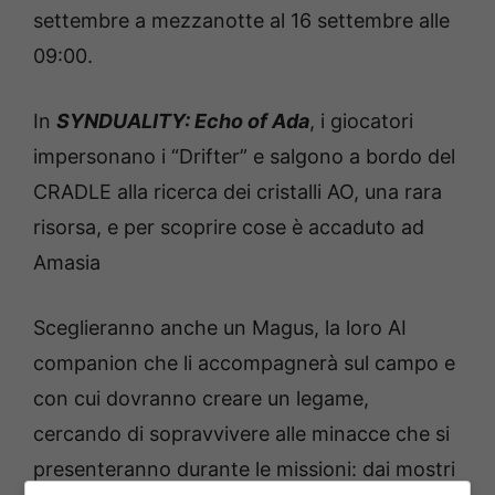
settembre a mezzanotte al 16 settembre alle
09:00.
In
SYNDUALITY: Echo of Ada
, i giocatori
impersonano i “Drifter” e salgono a bordo del
CRADLE alla ricerca dei cristalli AO, una rara
risorsa, e per scoprire cose è accaduto ad
Amasia
Sceglieranno anche un Magus, la loro AI
companion che li accompagnerà sul campo e
con cui dovranno creare un legame,
cercando di sopravvivere alle minacce che si
presenteranno durante le missioni: dai mostri