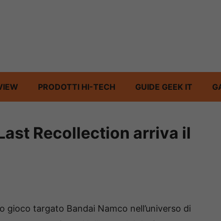
VIEW
PRODOTTI HI-TECH
GUIDE GEEK IT
G
t Recollection arriva il
mo gioco targato Bandai Namco nell’universo di