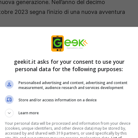
 nuova generazione. Nell’anno del decimo
ttobre 2023 segna l’inizio di una nuova avventura
offrirà una storia alternativa a quella originale
ndo l’ambientazione dark dell’arco di
ensa azione e introducendo nuovi personaggi.
geekit.it asks for your consent to use your
personal data for the following purposes:
ertirsi con il video musicale che ripercorre la
Personalised advertising and content, advertising and content
ord Art Online.
measurement, audience research and services development
Store and/or access information on a device
Learn more
Your personal data will be processed and information from your device
(cookies, unique identifiers, and other device data) may be stored by,
accessed by and shared with 319 partners, or used specifically by this