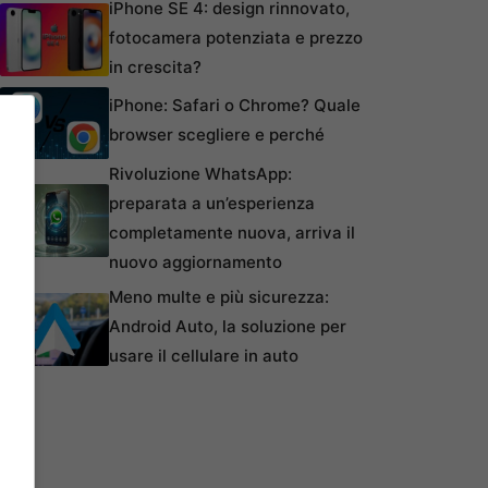
iPhone SE 4: design rinnovato,
fotocamera potenziata e prezzo
in crescita?
iPhone: Safari o Chrome? Quale
browser scegliere e perché
Rivoluzione WhatsApp:
preparata a un’esperienza
completamente nuova, arriva il
nuovo aggiornamento
Meno multe e più sicurezza:
Android Auto, la soluzione per
usare il cellulare in auto