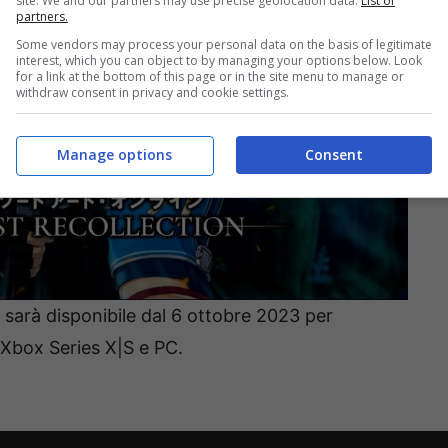
site. We and our partners may use precise geolocation data.
List of
partners.
Some vendors may process your personal data on the basis of legitimate
interest, which you can object to by managing your options below. Look
for a link at the bottom of this page or in the site menu to manage or
withdraw consent in privacy and cookie settings.
Manage options
Consent
sarà disponibile dal 6 ottobre 2023 per
 Xbox Series X|S e PC.