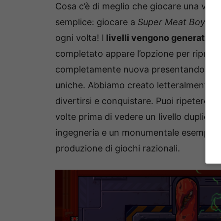
Cosa c’è di meglio che giocare una vol
semplice: giocare a
Super Meat Boy Fo
ogni volta! I
livelli vengono generati i
completato appare l’opzione per riprodu
completamente nuova presentando diversi
uniche. Abbiamo creato letteralmente migl
divertirsi e conquistare. Puoi ripetere
Su
volte prima di vedere un livello duplica
ingegneria e un monumentale esempio di i
produzione di giochi razionali.