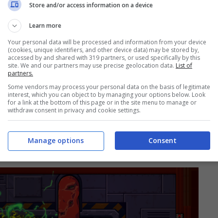
Store and/or access information on a device
ta con
Super Meat Boy Forever
? La risposta è
rever
più volte e avere nuovi livelli da giocare
Learn more
n modo casuale
e ogni volta che il gioco viene
Your personal data will be processed and information from your device
(cookies, unique identifiers, and other device data) may be stored by,
rre il gioco e genera un’esperienza
accessed by and shared with 319 partners, or used specifically by this
site. We and our partners may use precise geolocation data.
List of
 livelli con le proprie posizioni segrete
partners.
iaia di livelli per i giocatori che possono
Some vendors may process your personal data on the basis of legitimate
interest, which you can object to by managing your options below. Look
per Meat Boy Forever
dall’inizio alla fine diverse
for a link at the bottom of this page or in the site menu to manage or
withdraw consent in privacy and cookie settings.
to. È davvero una straordinaria impresa di
gnorare i limiti della progettazione e della
Manage options
Consent