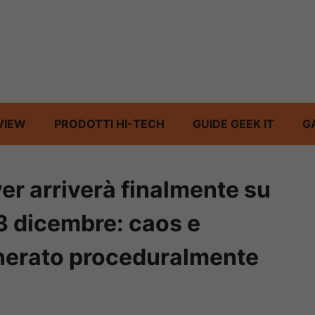
VIEW
PRODOTTI HI-TECH
GUIDE GEEK IT
G
er arriverà finalmente su
3 dicembre: caos e
enerato proceduralmente