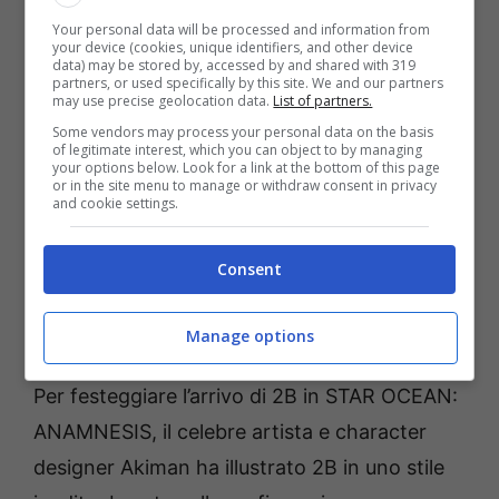
limitata fino alle 08:00 del 30 ottobre 2018.
Your personal data will be processed and information from
your device (cookies, unique identifiers, and other device
Per vedere 2B in azione:
data) may be stored by, accessed by and shared with 319
partners, or used specifically by this site. We and our partners
may use precise geolocation data.
List of partners.
Some vendors may process your personal data on the basis
of legitimate interest, which you can object to by managing
your options below. Look for a link at the bottom of this page
or in the site menu to manage or withdraw consent in privacy
and cookie settings.
Consent
Manage options
Per festeggiare l’arrivo di 2B in STAR OCEAN:
ANAMNESIS, il celebre artista e character
designer Akiman ha illustrato 2B in uno stile