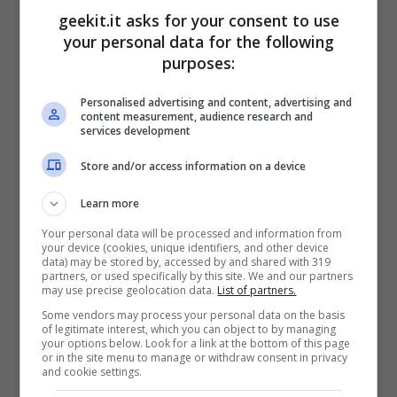
geekit.it asks for your consent to use
your personal data for the following
“Riveleremo più informazioni su
LIFE IS
purposes:
STRANGE: DOUBLE EXPOSURE
nel video di
Personalised advertising and content, advertising and
presentazione che uscirà giovedì 13 giugno
content measurement, audience research and
services development
alle 18:00 CEST sul
canale YouTube
di Life is
Strange. Il video includerà un sacco di dietro
Store and/or access information on a device
le quinte riguardo alla creazione di questa
Learn more
nuova avventura emozionante, oltre a
Your personal data will be processed and information from
your device (cookies, unique identifiers, and other device
un’anteprima del gameplay”.
data) may be stored by, accessed by and shared with 319
partners, or used specifically by this site. We and our partners
may use precise geolocation data.
List of partners.
Saranno disponibili tre edizioni di
LIFE IS
Some vendors may process your personal data on the basis
of legitimate interest, which you can object to by managing
STRANGE: DOUBLE EXPOSURE
, l’edizione
your options below. Look for a link at the bottom of this page
or in the site menu to manage or withdraw consent in privacy
standard, la Deluxe Edition e la Ultimate
and cookie settings.
Edition. Pre-ordinando la Ultimate Edition,