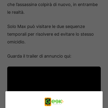
che l’assassinə colpirà di nuovo, in entrambe
le realtà.
Solo Max può visitare le due sequenze
temporali per risolvere ed evitare lo stesso
omicidio.
Guarda il trailer di annuncio qui: