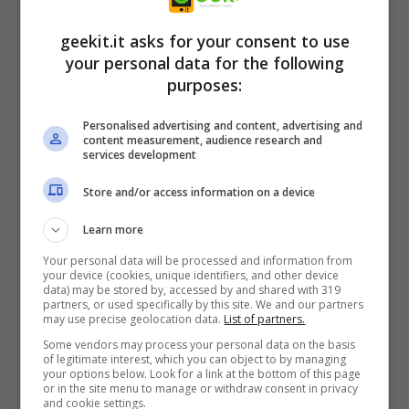
geekit.it asks for your consent to use
your personal data for the following
purposes:
Personalised advertising and content, advertising and
content measurement, audience research and
services development
Caratteristiche principali:
Store and/or access information on a device
Learn more
• Attraversa paesaggi mozzafiato, in un
Your personal data will be processed and information from
viaggio emozionante.
your device (cookies, unique identifiers, and other device
data) may be stored by, accessed by and shared with 319
• Risolvi enigmi ambientali per cambiare il
partners, or used specifically by this site. We and our partners
may use precise geolocation data.
List of partners.
mondo intorno a te, usando antichi poteri
Some vendors may process your personal data on the basis
conferiti dal guardiano dell’aurora boreale.
of legitimate interest, which you can object to by managing
your options below. Look for a link at the bottom of this page
• Segui la misteriosa Spirit Fox attraverso una
or in the site menu to manage or withdraw consent in privacy
and cookie settings.