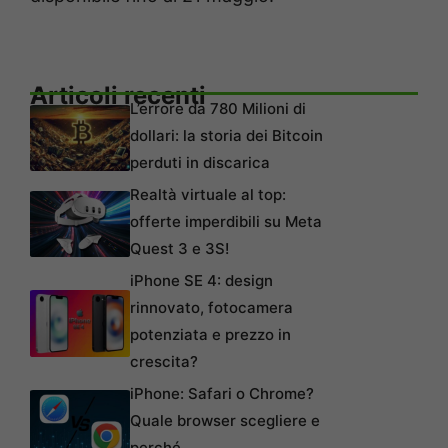
Articoli recenti
L’errore da 780 Milioni di
dollari: la storia dei Bitcoin
perduti in discarica
Realtà virtuale al top:
offerte imperdibili su Meta
Quest 3 e 3S!
iPhone SE 4: design
rinnovato, fotocamera
potenziata e prezzo in
crescita?
iPhone: Safari o Chrome?
Quale browser scegliere e
perché