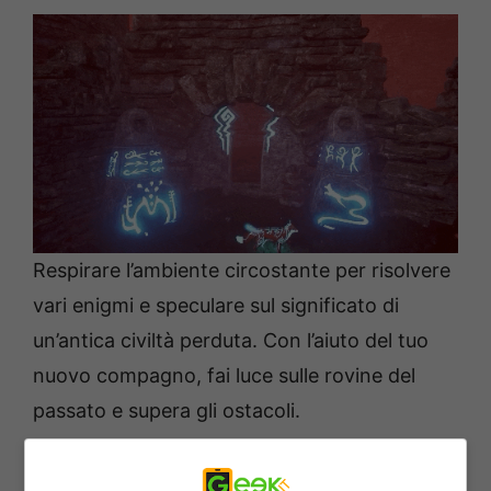
Respirare l’ambiente circostante per risolvere
vari enigmi e speculare sul significato di
un’antica civiltà perduta. Con l’aiuto del tuo
nuovo compagno, fai luce sulle rovine del
passato e supera gli ostacoli.