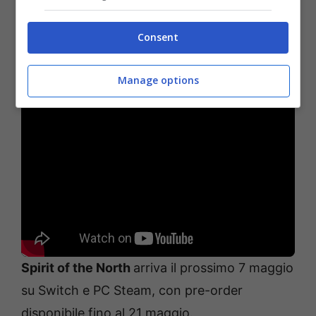
terra rimasta in rovina mentre scopri di più su
una civiltà perduta.
Consent
• Spostamento della colonna sonora
orchestrale con 14 composizioni originali.
Manage options
Spirit of the North
arriva il prossimo 7 maggio
su Switch e PC Steam, con pre-order
disponibile fino al 21 maggio.